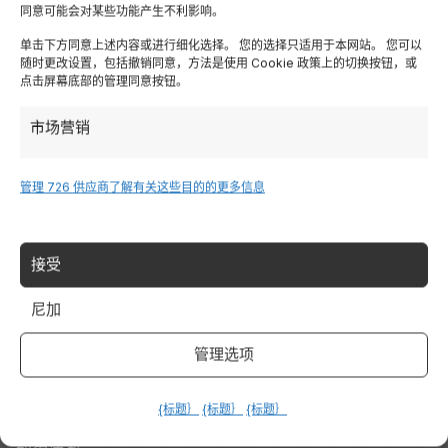
同意可能会对某些功能产生不利影响。
Lombardia
单击下方同意上述内容或进行细化选择。 您的选择只适用于本网站。 您可以
随时更改设置，包括撤销同意，方法是使用 Cookie 政策上的切换按钮，或
点击屏幕底部的管理同意按钮。
特伦蒂诺
市场营销
Piemonte
管理 726 供应商
了解有关这些目的的更多信息
Liguria
撒丁岛
接受
尼加
Tutte le Regioni →
管理选项
Destinazioni
{标题｝
{标题｝
{标题｝