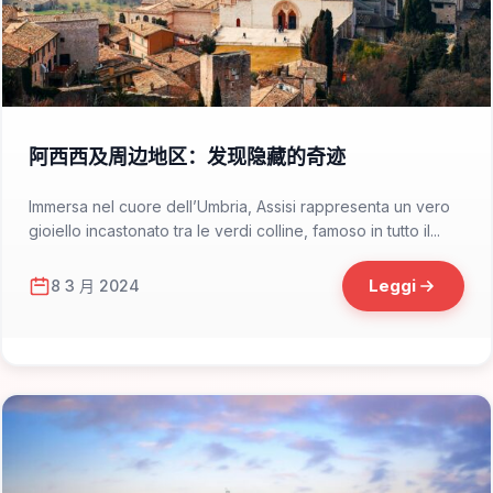
📁 Cosa Vedere
阿西西及周边地区：发现隐藏的奇迹
Immersa nel cuore dell’Umbria, Assisi rappresenta un vero
gioiello incastonato tra le verdi colline, famoso in tutto il...
Leggi
8 3 月 2024