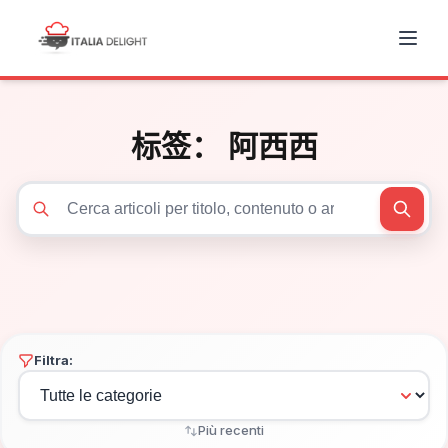
标签：
阿西西
Cerca articoli
Filtra:
Più recenti