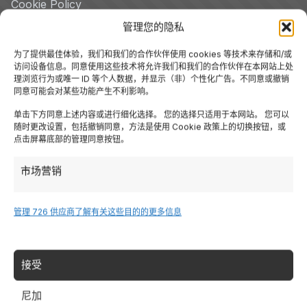
Cookie Policy
管理您的隐私
Termini di Servizio
为了提供最佳体验，我们和我们的合作伙伴使用 cookies 等技术来存储和/或
访问设备信息。同意使用这些技术将允许我们和我们的合作伙伴在本网站上处
理浏览行为或唯一 ID 等个人数据，并显示（非）个性化广告。不同意或撤销
Sitemap
同意可能会对某些功能产生不利影响。
单击下方同意上述内容或进行细化选择。 您的选择只适用于本网站。 您可以
随时更改设置，包括撤销同意，方法是使用 Cookie 政策上的切换按钮，或
Servizi
点击屏幕底部的管理同意按钮。
市场营销
酒店
Voli
管理 726 供应商
了解有关这些目的的更多信息
Noleggio Auto
接受
Tour
尼加