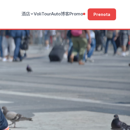
酒店
Voli
Tour
Auto
博客
Promo
Prenota