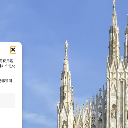
同意使用这
非）个性化
括撤销同