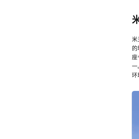
米
的
座
一
环