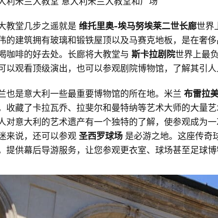
大利米兰大教堂 意大利米兰大教堂和广场
大教堂几步之遥就是
维托里奥-埃马努埃莱二世长廊
世界
伟的建筑拥有玻璃和锻铁屋顶以及马赛克地板，是在奢侈
喝咖啡的好去处。长廊将大教堂与
斯卡拉剧院
世界上最
可以观看顶级演出，也可以参观剧院博物馆，了解其引人
兰也是意大利一些最重要博物馆的所在地。米兰
布雷拉
，收藏了卡拉瓦乔、拉斐尔和曼特纳等艺术大师的大量艺
人对意大利的艺术遗产有一个独特的了解，使参观成为一
迷来说，还可以参观
圣西罗球场
是必游之地。这座传奇球
，提供幕后导游服务，让您参观更衣室、球场甚至足球博