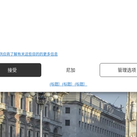
 供应商
了解有关这些目的的更多信息
管理选项
接受
尼加
{标题｝
{标题｝
{标题｝