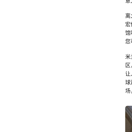
意
离
宏
馆
您
米
区
让
球
场