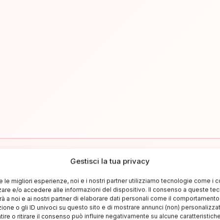
Gestisci la tua privacy
✉
re le migliori esperienze, noi e i nostri partner utilizziamo tecnologie come i 
re e/o accedere alle informazioni del dispositivo. Il consenso a queste te
Resta aggiornato sull'Italia
à a noi e ai nostri partner di elaborare dati personali come il comportament
zione o gli ID univoci su questo sito e di mostrare annunci (non) personalizzat
criviti alla newsletter per ricevere guide di viaggio, offerte esclusiv
ire o ritirare il consenso può influire negativamente su alcune caratteristich