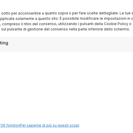
ispirazioni settimanali
i sotto per acconsentire a quanto sopra o per fare scelte dettagliate. Le tue 
pplicate solamente a questo sito. È possibile modificare le impostazioni in q
Iscriviti
compreso il ritiro del consenso, utilizzando i pulsanti della Cookie Policy o
 sul pulsante di gestione del consenso nella parte inferiore dello schermo.
ting
Destinazioni
Lago di Garda
26 fornitori
Per saperne di più su questi scopi