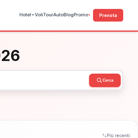
Hotel
Voli
Tour
Auto
Blog
Promo
Prenota
026
Cerca
Più recenti