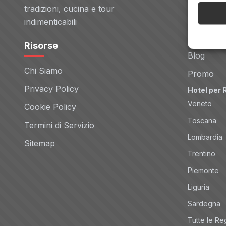
Voli
tradizioni, cucina e tour
Noleggio 
indimenticabili
Tour
Risorse
Blog
Chi Siamo
Promo
Privacy Policy
Hotel per 
Veneto
Cookie Policy
Toscana
Termini di Servizio
Lombardia
Sitemap
Trentino
Piemonte
Liguria
Sardegna
Tutte le Re