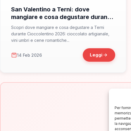
San Valentino a Terni: dove
mangiare e cosa degustare durante
Cioccolentino 2026
Scopri dove mangiare e cosa degustare a Terni
durante Cioccolentino 2026: cioccolato artigianale,
vini umbri e cene romantiche...
Leggi
14 Feb 2026
Per forni
memorizza
permetter
la naviga
Is
acconsent