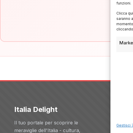
funzioni.
Clicca qu
saranno a
momento, 
cliccando
Marke
Italia Delight
Servizi
Il tuo portale per scoprire le
Hotel
Gestisci 7
meraviglie dell'Italia - cultura,