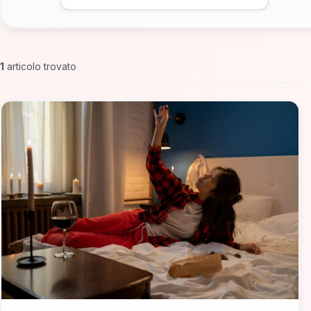
1
articolo trovato
📁 Dove Mangiare