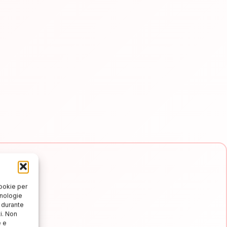
cookie per
cnologie
o durante
i. Non
e e
e e