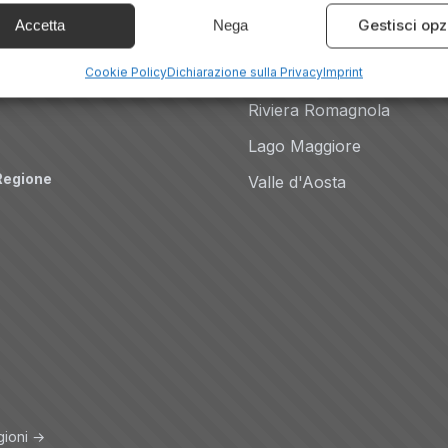
Dolomiti
Gestisci opz
Accetta
Nega
Auto
Lago di Como
Cookie Policy
Dichiarazione sulla Privacy
Imprint
Costiera Amalfitana
Riviera Romagnola
Lago Maggiore
Regione
Valle d'Aosta
gioni →