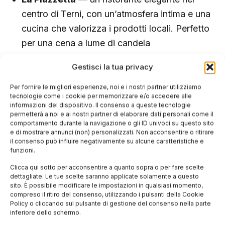
centro di Terni, con un’atmosfera intima e una
cucina che valorizza i prodotti locali. Perfetto
per una cena a lume di candela
Al Vecchio Frack
— un classico della
Gestisci la tua privacy
ristorazione ternana, con valutazioni altissime
Per fornire le migliori esperienze, noi e i nostri partner utilizziamo
da parte dei clienti e un’attenzione particolare
tecnologie come i cookie per memorizzare e/o accedere alle
ai piatti della tradizione umbra rivisitati con
informazioni del dispositivo. Il consenso a queste tecnologie
permetterà a noi e ai nostri partner di elaborare dati personali come il
creatività
comportamento durante la navigazione o gli ID univoci su questo sito
e di mostrare annunci (non) personalizzati. Non acconsentire o ritirare
Le Due Terre
— dove la pasta è fatta a mano
il consenso può influire negativamente su alcune caratteristiche e
funzioni.
ogni giorno e il legame con il territorio si sente
in ogni boccone. I ravioli al tartufo sono
Clicca qui sotto per acconsentire a quanto sopra o per fare scelte
dettagliate. Le tue scelte saranno applicate solamente a questo
un’esperienza a sé
sito. È possibile modificare le impostazioni in qualsiasi momento,
compreso il ritiro del consenso, utilizzando i pulsanti della Cookie
Policy o cliccando sul pulsante di gestione del consenso nella parte
inferiore dello schermo.
Fuori città: esperienze esclusive