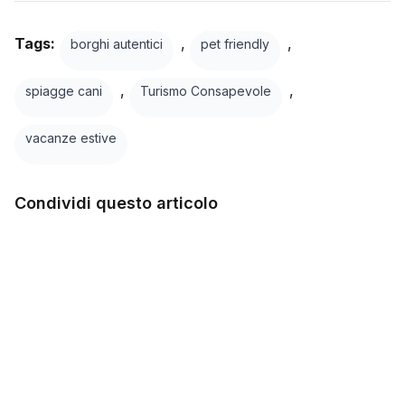
Tags:
,
,
borghi autentici
pet friendly
,
,
spiagge cani
Turismo Consapevole
vacanze estive
Condividi questo articolo
Facebook
Twitter
LinkedIn
WhatsApp