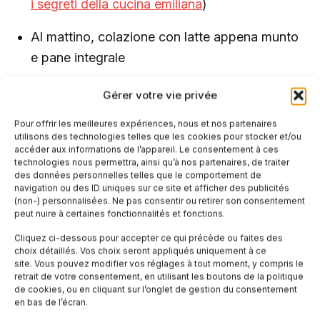
i segreti della cucina emiliana
)
Al mattino, colazione con latte appena munto
e pane integrale
Gérer votre vie privée
Il ritmo dell’agriturismo: cosa
Pour offrir les meilleures expériences, nous et nos partenaires
aspettarsi
utilisons des technologies telles que les cookies pour stocker et/ou
accéder aux informations de l’appareil. Le consentement à ces
Non è un hotel. Non troverai wifi ovunque. Il wifi
technologies nous permettra, ainsi qu’à nos partenaires, de traiter
des données personnelles telles que le comportement de
spesso è lento. Ma scoprirai il ritmo vero della
navigation ou des ID uniques sur ce site et afficher des publicités
(non-) personnalisées. Ne pas consentir ou retirer son consentement
campagna: alzarsi all’alba quando gli uccelli
peut nuire à certaines fonctionnalités et fonctions.
cantano, fare colazione mentre il gatto si strofina
Cliquez ci-dessous pour accepter ce qui précède ou faites des
alle tue gambe, passeggiare tra vigneti al
choix détaillés. Vos choix seront appliqués uniquement à ce
site. Vous pouvez modifier vos réglages à tout moment, y compris le
tramonto. I proprietari di agriturismi pet-friendly
retrait de votre consentement, en utilisant les boutons de la politique
amano gli animali: sanno come gestire cani
de cookies, ou en cliquant sur l’onglet de gestion du consentement
en bas de l’écran.
curiosi, gatti che si perdono, pappagalli rumorosi.