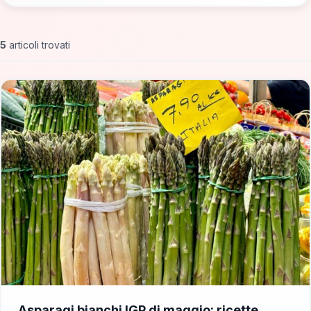
5
articoli trovati
📁 Cosa Mangiare
Asparagi bianchi IGP di maggio: ricette