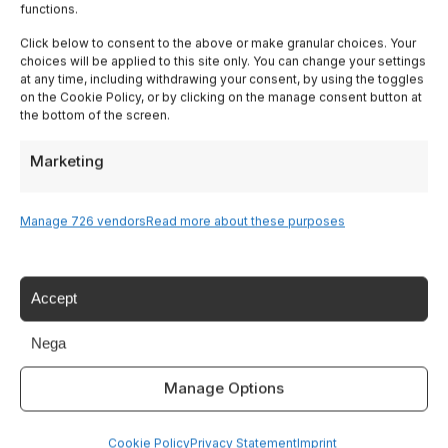
functions.
Lombardy
Click below to consent to the above or make granular choices. Your
choices will be applied to this site only. You can change your settings
Trentino
at any time, including withdrawing your consent, by using the toggles
on the Cookie Policy, or by clicking on the manage consent button at
the bottom of the screen.
Piedmont
Marketing
Liguria
Manage 726 vendors
Read more about these purposes
Sardinia
Tutte le Regioni →
Accept
Nega
Destinazioni
Manage Options
Lake Garda
Cookie Policy
Privacy Statement
Imprint