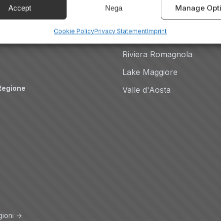
Dolomites
Manage Opt
Accept
Nega
Auto
Lake Como
Cookie Policy
Privacy Statement
Imprint
Amalfi Coast
Riviera Romagnola
Lake Maggiore
Regione
Valle d'Aosta
gioni →