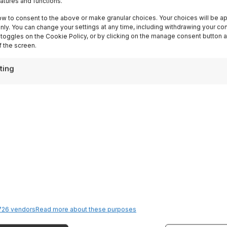
eatures and functions.
ispirazioni settimanali
ow to consent to the above or make granular choices. Your choices will be ap
 only. You can change your settings at any time, including withdrawing your co
Sign up
 toggles on the Cookie Policy, or by clicking on the manage consent button a
 the screen.
ting
Destinazioni
Lake Garda
26 vendors
Read more about these purposes