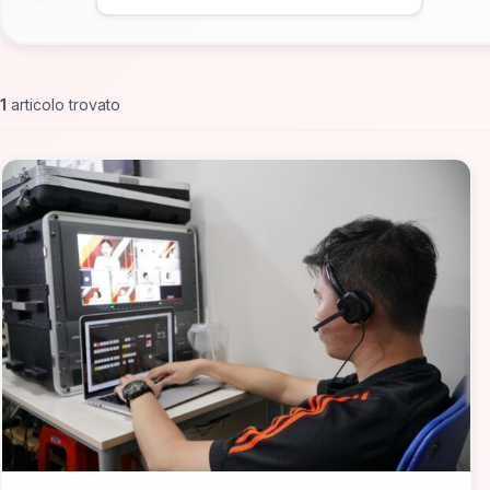
1
articolo trovato
📁 DOP e IGP