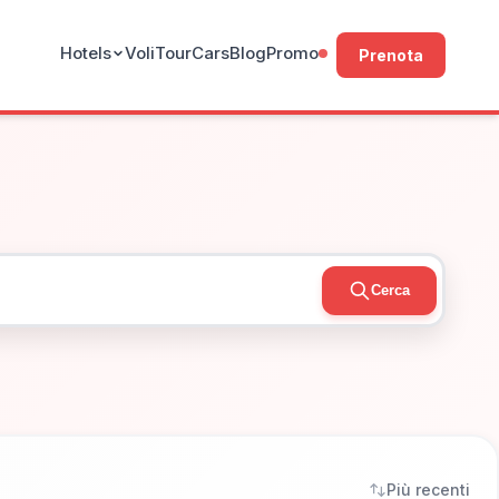
Hotels
Voli
Tour
Cars
Blog
Promo
Prenota
Cerca
Più recenti