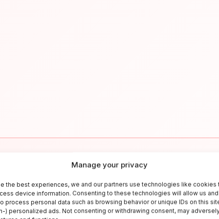
Manage your privacy
✉
e the best experiences, we and our partners use technologies like cookies 
cess device information. Consenting to these technologies will allow us and
Resta aggiornato sull'Italia
to process personal data such as browsing behavior or unique IDs on this sit
-) personalized ads. Not consenting or withdrawing consent, may adversely
criviti alla newsletter per ricevere guide di viaggio, offerte esclusiv