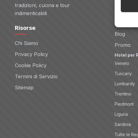
Voli
tradizioni, cucina e tour
Noleggio 
indimenticabili
Tour
Risorse
Blog
Chi Siamo
Promo
Privacy Policy
Hotel per 
Veneto
Cookie Policy
Tuscany
Termini di Servizio
Lombardy
Sitemap
Trentino
Piedmont
Liguria
Sardinia
Tutte le Re