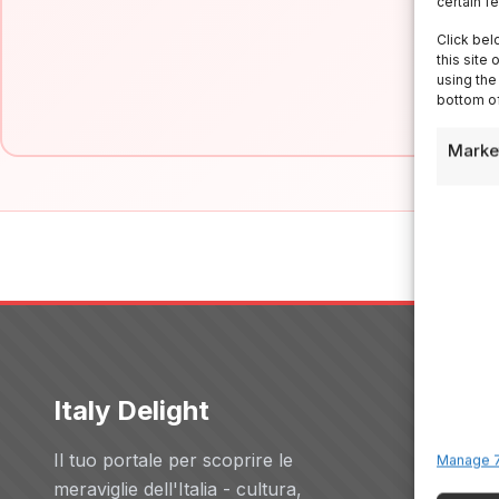
certain f
Click bel
this site
using the
bottom of
Marke
Italy Delight
Servizi
Il tuo portale per scoprire le
Hotels
Manage 7
meraviglie dell'Italia - cultura,