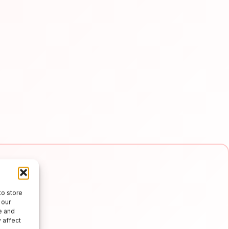
to store
 our
e and
 affect
e e