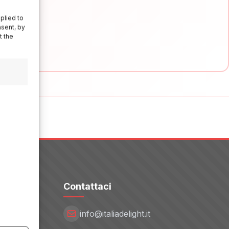
plied to
nsent, by
t the
Contattaci
info@italiadelight.it