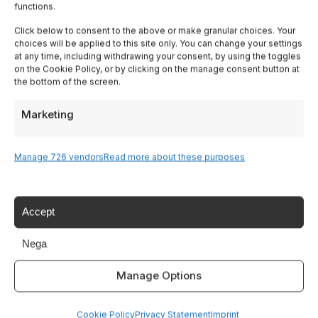
functions.
Lombardy
Click below to consent to the above or make granular choices. Your
choices will be applied to this site only. You can change your settings
Trentino
at any time, including withdrawing your consent, by using the toggles
on the Cookie Policy, or by clicking on the manage consent button at
the bottom of the screen.
Piedmont
Marketing
Liguria
Manage 726 vendors
Read more about these purposes
Sardinia
Tutte le Regioni →
Accept
Nega
Destinazioni
Manage Options
Lake Garda
Cookie Policy
Privacy Statement
Imprint