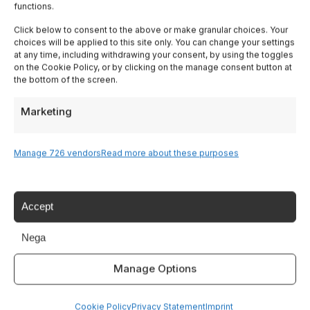
functions.
Lombardy
Click below to consent to the above or make granular choices. Your
choices will be applied to this site only. You can change your settings
Trentino
at any time, including withdrawing your consent, by using the toggles
on the Cookie Policy, or by clicking on the manage consent button at
the bottom of the screen.
Piedmont
Marketing
Liguria
Manage 726 vendors
Read more about these purposes
Sardinia
Tutte le Regioni →
Accept
Nega
Destinazioni
Manage Options
Lake Garda
Cookie Policy
Privacy Statement
Imprint