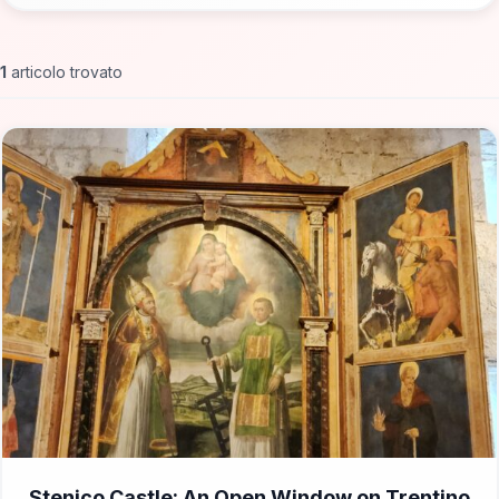
1
articolo trovato
📁 Cosa Vedere
Stenico Castle: An Open Window on Trentino