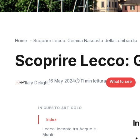
Home
Scoprire Lecco: Gemma Nascosta della Lombardia
Scoprire Lecco:
16 May 2024
⏱️ 11 min lettura
What to see
Italy Delight
IN QUESTO ARTICOLO
Index
I
Lecco: Incanto tra Acque e
Monti