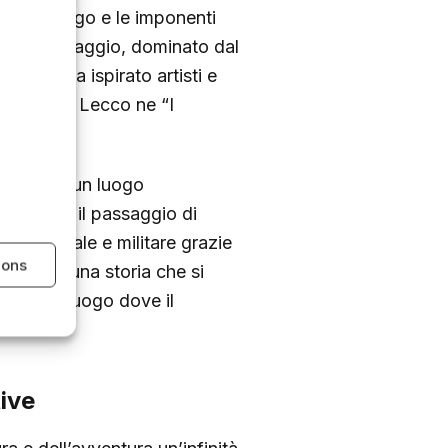
lle del lago e le imponenti
Il suo paesaggio, dominato dal
o che ha ispirato artisti e
mmortalato Lecco ne “I
 storia di un luogo
ha visto il passaggio di
ommerciale e militare grazie
ions
 respira una storia che si
dola un luogo dove il
ive