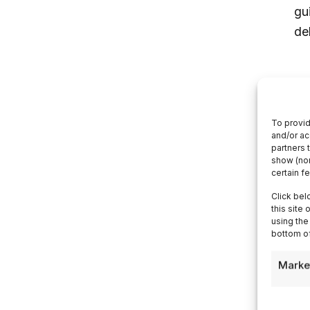
gu
de
L
To provid
and/or ac
Le
partners 
in
show (non
certain f
co
Click bel
de
this site
di
using the
bottom of
tra
Marke
Il