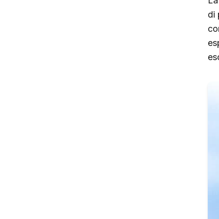
La 
di 
co
esp
esc