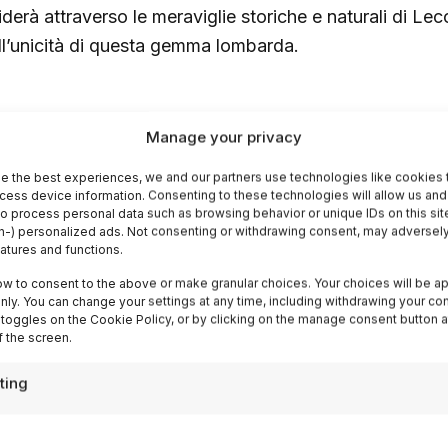
iderà attraverso le meraviglie storiche e naturali di Le
ll’unicità di questa gemma lombarda.
ecco: Incanto tra Acque e Mont
Manage your privacy
e the best experiences, we and our partners use technologies like cookies 
cess device information. Consenting to these technologies will allow us and
cco
, situata al margine orientale del
Lake Como
e abbr
to process personal data such as browsing behavior or unique IDs on this sit
carna una sintesi perfetta di bellezza naturale e ricche
-) personalized ads. Not consenting or withdrawing consent, may adversely
eatures and functions.
me una destinazione di primo piano per chi cerca di s
ow to consent to the above or make granular choices. Your choices will be ap
lla Lombardia. A dispetto della sua vicinanza con la p
 only. You can change your settings at any time, including withdrawing your co
stingue per un’atmosfera più intima e autentica, profon
 toggles on the Cookie Policy, or by clicking on the manage consent button a
 the screen.
dizioni storiche e culturali.
ting
 Fascino Naturale e Storico di Lecco