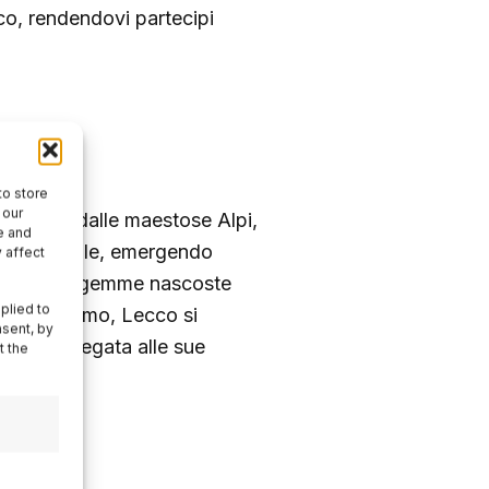
cco, rendendovi partecipi
i
to store
 our
acciata dalle maestose Alpi,
e and
zza culturale, emergendo
 affect
coprire le gemme nascoste
plied to
iù nota Como, Lecco si
nsent, by
damente legata alle sue
t the