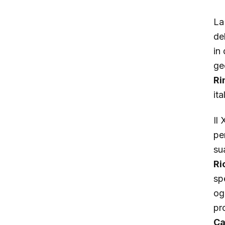
La
de
in
ge
Ri
it
Il
pe
sua
Ri
sp
og
pr
Ca