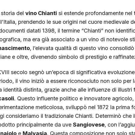
 storia del
vino Chianti
si estende profondamente nel te
ll’Italia, prendendo le sue origini nel cuore medievale
 documenti datati 1398, il termine “Chianti” non identif
ografica, ma era già associato a un vino di notevole st
nascimento
, l’elevata qualità di questo vino consolidò 
aliane e oltre, divenendo simbolo di prestigio e raffinat
 XVIII secolo segnò un’epoca di significativa evoluzione 
riodo, il vino iniziò a essere riconosciuto non solo per 
 identità distinta, grazie anche alle influenze di illustri
casoli
. Questo influente politico e innovatore agricolo,
erimentazione meticolosa, sviluppò nel 1872 la prima fo
gi consideriamo il tradizionale Chianti. Determinò che 
odotto principalmente da uve
Sangiovese
, con l’aggi
naiolo
e
Malvasia
. Questa composizione non solo st