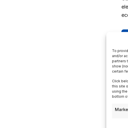
el
ec
To provid
and/or ac
partners 
show (non
certain f
Click bel
this site
using the
bottom of
Marke