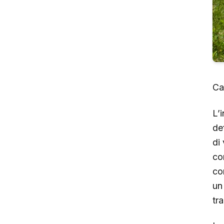
Ca
L’
de
di
cor
co
un
tr