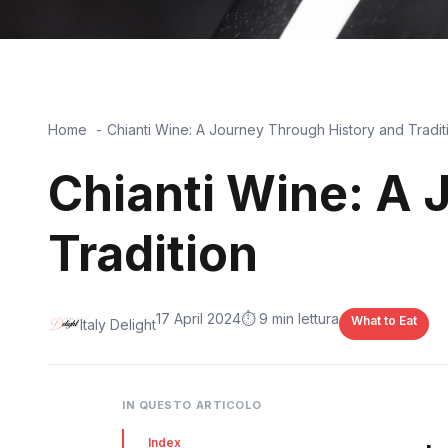
Home
Chianti Wine: A Journey Through History and Tradit
Chianti Wine: A 
Tradition
17 April 2024
⏱️ 9 min lettura
What to Eat
Italy Delight
IN QUESTO ARTICOLO
Index