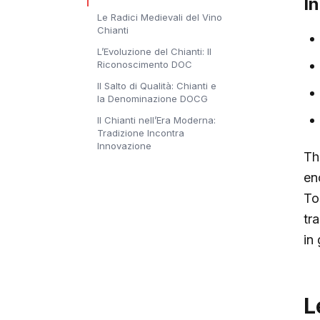
I
Le Radici Medievali del Vino
Chianti
L’Evoluzione del Chianti: Il
Riconoscimento DOC
Il Salto di Qualità: Chianti e
la Denominazione DOCG
Il Chianti nell’Era Moderna:
Tradizione Incontra
Innovazione
T
en
To
tr
in
L