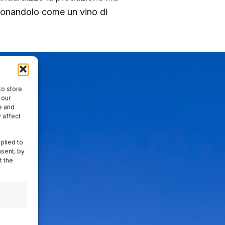
zionandolo come un vino di
to store
 our
e and
 affect
plied to
nsent, by
t the