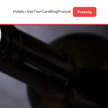
Hotels
Voli
Tour
Cars
Blog
Promo
Prenota