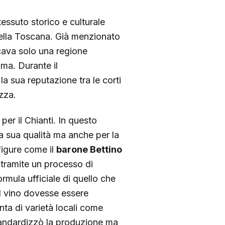
ssuto storico e culturale
 della Toscana. Già menzionato
icava solo una regione
ima. Durante il
la sua reputazione tra le corti
ezza.
per il Chianti. In questo
la sua qualità ma anche per la
 figure come il
barone Bettino
 tramite un processo di
rmula ufficiale di quello che
il vino dovesse essere
unta di varietà locali come
andardizzò la produzione ma