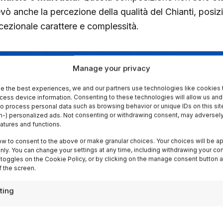
evò anche la percezione della qualità del Chianti, posi
cezionale carattere e complessità.
Manage your privacy
e the best experiences, we and our partners use technologies like cookies 
cess device information. Consenting to these technologies will allow us and
to process personal data such as browsing behavior or unique IDs on this sit
-) personalized ads. Not consenting or withdrawing consent, may adversely
eatures and functions.
ow to consent to the above or make granular choices. Your choices will be ap
 only. You can change your settings at any time, including withdrawing your co
 toggles on the Cookie Policy, or by clicking on the manage consent button a
 the screen.
ting