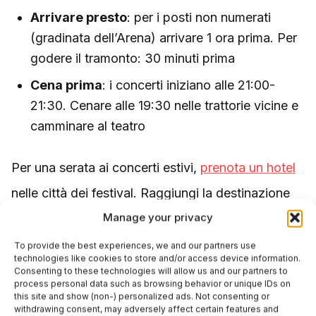
Arrivare presto
: per i posti non numerati
(gradinata dell’Arena) arrivare 1 ora prima. Per
godere il tramonto: 30 minuti prima
Cena prima
: i concerti iniziano alle 21:00-
21:30. Cenare alle 19:30 nelle trattorie vicine e
camminare al teatro
Per una serata ai concerti estivi,
prenota un hotel
nelle città dei festival. Raggiungi la destinazione
Manage your privacy
con un
volo
and the
esperienze guidate
culturali
arricchiscono il viaggio con visite ai monumenti
To provide the best experiences, we and our partners use
technologies like cookies to store and/or access device information.
durante il giorno.
Consenting to these technologies will allow us and our partners to
process personal data such as browsing behavior or unique IDs on
this site and show (non-) personalized ads. Not consenting or
withdrawing consent, may adversely affect certain features and