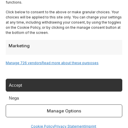
functions.
Tags:
,
,
,
Arena Verona
concerti
summer
Click below to consent to the above or make granular choices. Your
choices will be applied to this site only. You can change your settings
at any time, including withdrawing your consent, by using the toggles
,
,
musica
Taormina
teatri
on the Cookie Policy, or by clicking on the manage consent button at
the bottom of the screen.
Marketing
Condividi questo articolo
Facebook
Manage 726 vendors
Read more about these purposes
Twitter
Accept
LinkedIn
Nega
WhatsApp
Manage Options
Cookie Policy
Privacy Statement
Imprint
SCRITTO DA