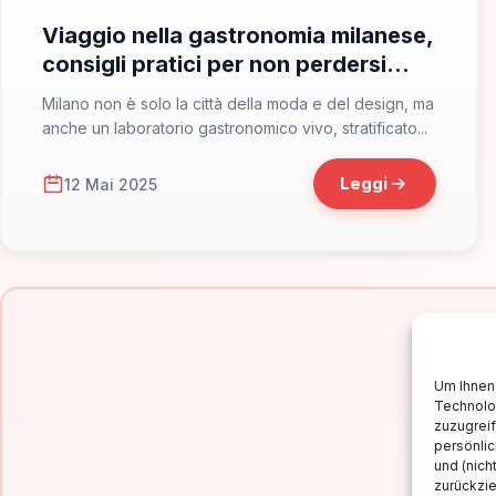
Viaggio nella gastronomia milanese,
consigli pratici per non perdersi
nulla
Milano non è solo la città della moda e del design, ma
anche un laboratorio gastronomico vivo, stratificato...
Leggi
12 Mai 2025
Um Ihnen 
Technolo
zuzugrei
persönlic
Is
und (nich
zurückzi