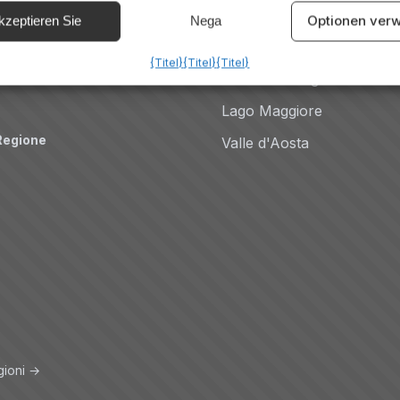
Auto
Comer See
Optionen verw
kzeptieren Sie
Nega
Amalfiküste
{Titel}
{Titel}
{Titel}
Riviera Romagnola
Lago Maggiore
Regione
Valle d'Aosta
gioni →