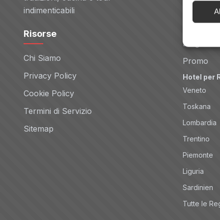
Noleggio 
indimenticabili
A
Tour
Risorse
Blog
Chi Siamo
Promo
Privacy Policy
Hotel per 
Veneto
Cookie Policy
Toskana
Termini di Servizio
Lombardia
Sitemap
Trentino
Piemonte
Liguria
Sardinien
Tutte le Re