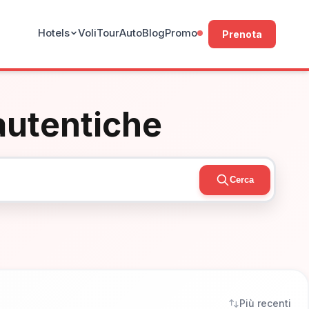
Hotels
Voli
Tour
Auto
Blog
Promo
Prenota
 autentiche
Cerca
Più recenti