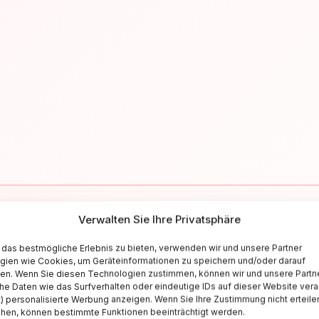
Verwalten Sie Ihre Privatsphäre
✉
das bestmögliche Erlebnis zu bieten, verwenden wir und unsere Partner
gien wie Cookies, um Geräteinformationen zu speichern und/oder darauf
Resta aggiornato sull'Italia
fen. Wenn Sie diesen Technologien zustimmen, können wir und unsere Partn
he Daten wie das Surfverhalten oder eindeutige IDs auf dieser Website vera
criviti alla newsletter per ricevere guide di viaggio, offerte esclusiv
t) personalisierte Werbung anzeigen. Wenn Sie Ihre Zustimmung nicht erteile
ehen, können bestimmte Funktionen beeinträchtigt werden.
ispirazioni settimanali