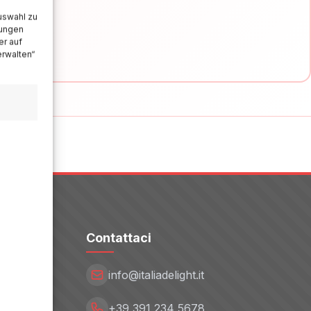
uswahl zu
lungen
er auf
erwalten“
Contattaci
info@italiadelight.it
+39 391 234 5678