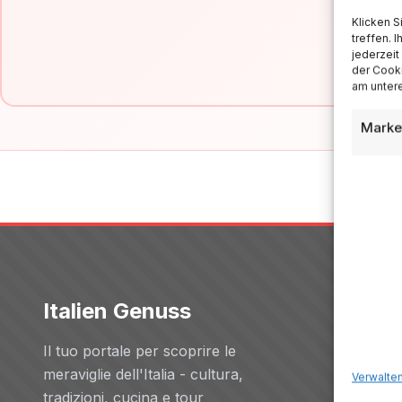
Klicken S
treffen. 
jederzeit
der Cooki
am untere
Marke
Italien Genuss
Servizi
Il tuo portale per scoprire le
Hotels
meraviglie dell'Italia - cultura,
Verwalten
Voli
tradizioni, cucina e tour