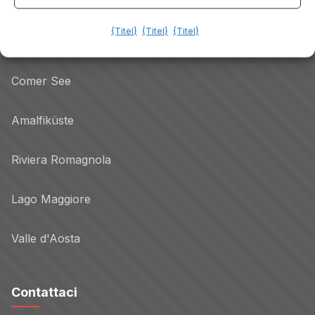
Gardasee
{Titel}
{Titel}
{Titel}
Dolomiten
Comer See
Amalfiküste
Riviera Romagnola
Lago Maggiore
Valle d'Aosta
Contattaci