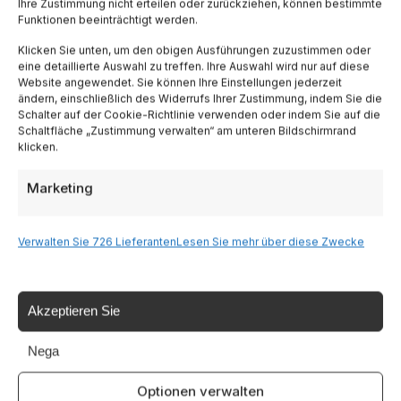
Ihre Zustimmung nicht erteilen oder zurückziehen, können bestimmte
Funktionen beeinträchtigt werden.
Lombardia
Klicken Sie unten, um den obigen Ausführungen zuzustimmen oder
eine detaillierte Auswahl zu treffen. Ihre Auswahl wird nur auf diese
Trentino
Website angewendet. Sie können Ihre Einstellungen jederzeit
ändern, einschließlich des Widerrufs Ihrer Zustimmung, indem Sie die
Schalter auf der Cookie-Richtlinie verwenden oder indem Sie auf die
Schaltfläche „Zustimmung verwalten“ am unteren Bildschirmrand
Piemonte
klicken.
Liguria
Marketing
Sardinien
Verwalten Sie 726 Lieferanten
Lesen Sie mehr über diese Zwecke
Tutte le Regioni →
Akzeptieren Sie
Destinazioni
Nega
Optionen verwalten