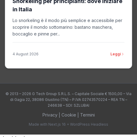
Snorkeling per principianti: dove iniziare
in Italia
Lo snorkeling è il modo più semplice e accessibile per
scoprire il mondo sottomarino: bastano maschera,
boccaglio e pinne per...
4 August 2026
Leggi
© 2013 – 2026 G Tech Group S.R.L.S. – Capitale Sociale € 1500,00 – Via
di Gagia 22, 38086 Giustino (TN) – P.IVA 02743570224 – REA TN –
246638 – SDI: SZLUBAI
Privacy
|
Cookie
|
Termini
Made with Next.js 16 + WordPress Headless