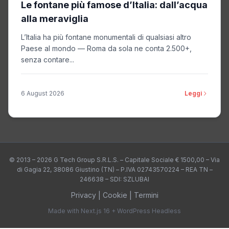
Le fontane più famose d’Italia: dall’acqua
alla meraviglia
L’Italia ha più fontane monumentali di qualsiasi altro
Paese al mondo — Roma da sola ne conta 2.500+,
senza contare...
6 August 2026
Leggi
© 2013 – 2026 G Tech Group S.R.L.S. – Capitale Sociale € 1500,00 – Via
di Gagia 22, 38086 Giustino (TN) – P.IVA 02743570224 – REA TN –
246638 – SDI: SZLUBAI
Privacy
|
Cookie
|
Termini
Made with Next.js 16 + WordPress Headless