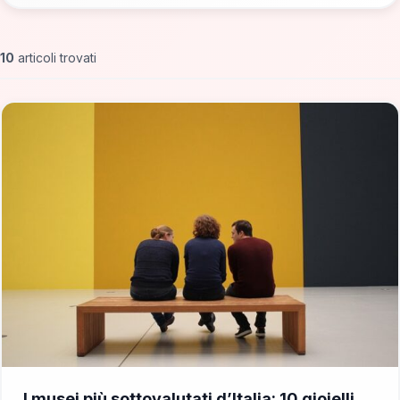
10
articoli trovati
📁 Cosa Vedere
I musei più sottovalutati d’Italia: 10 gioielli