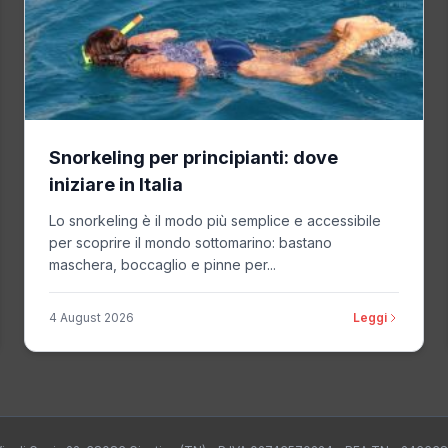
Snorkeling per principianti: dove
iniziare in Italia
Lo snorkeling è il modo più semplice e accessibile
per scoprire il mondo sottomarino: bastano
maschera, boccaglio e pinne per...
4 August 2026
Leggi