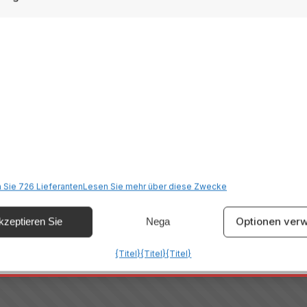
✉
Resta aggiornato sull'Italia
criviti alla newsletter per ricevere guide di viaggio, offerte esclusiv
ispirazioni settimanali
Iscriviti
 Sie 726 Lieferanten
Lesen Sie mehr über diese Zwecke
Optionen verw
kzeptieren Sie
Nega
{Titel}
{Titel}
{Titel}