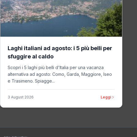
Laghi italiani ad agosto: i 5 più belli per
sfuggire al caldo
Scopri i 5 laghi più belli d'Italia per una vacanza
alternativa ad agosto: Como, Garda, Maggiore, Iseo
e Trasimeno. Spiagge...
3 August 2026
Leggi