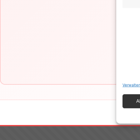
Is
Verwalten
A