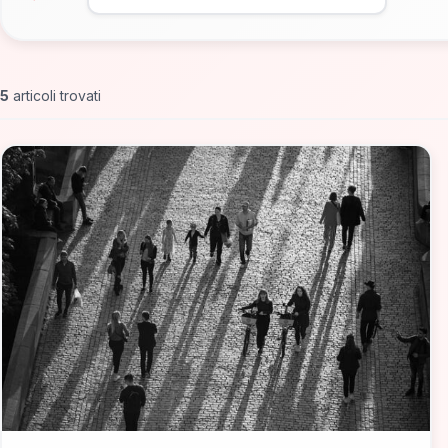
5
articoli trovati
📁 Consigli di Viaggio