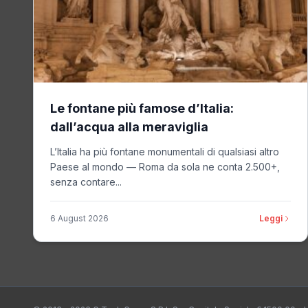
Le fontane più famose d’Italia:
dall’acqua alla meraviglia
L’Italia ha più fontane monumentali di qualsiasi altro
Paese al mondo — Roma da sola ne conta 2.500+,
senza contare...
6 August 2026
Leggi