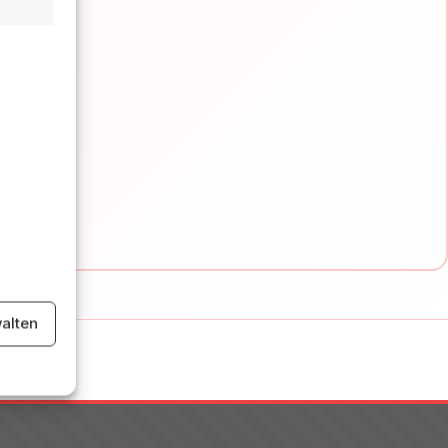
e e
alten