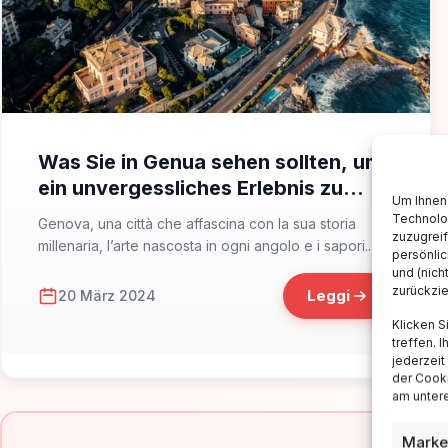
📁 Cosa Vedere
Was Sie in Genua sehen sollten, um
ein unvergessliches Erlebnis zu
Um Ihnen 
haben
Technolo
Genova, una città che affascina con la sua storia
zuzugrei
millenaria, l’arte nascosta in ogni angolo e i sapori...
persönlic
und (nich
zurückzi
Leggi
20 März 2024
Klicken S
treffen. 
jederzeit
der Cooki
am untere
Marke