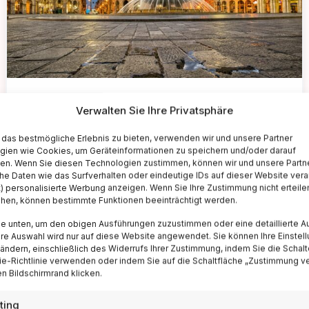
📁 Cosa Vedere
Esplora Genova in Un Giorno: Una
Verwalten Sie Ihre Privatsphäre
Guida Imperdibile
das bestmögliche Erlebnis zu bieten, verwenden wir und unsere Partner
gien wie Cookies, um Geräteinformationen zu speichern und/oder darauf
Visitar Genova in un solo giorno potrebbe sembrare
fen. Wenn Sie diesen Technologien zustimmen, können wir und unsere Partn
una sfida, ma con un itinerario ben pianificato, potrai
he Daten wie das Surfverhalten oder eindeutige IDs auf dieser Website vera
assaporare...
t) personalisierte Werbung anzeigen. Wenn Sie Ihre Zustimmung nicht erteile
ehen, können bestimmte Funktionen beeinträchtigt werden.
Leggi
11 März 2024
ie unten, um den obigen Ausführungen zuzustimmen oder eine detaillierte A
Ihre Auswahl wird nur auf diese Website angewendet. Sie können Ihre Einstel
 ändern, einschließlich des Widerrufs Ihrer Zustimmung, indem Sie die Schalt
e-Richtlinie verwenden oder indem Sie auf die Schaltfläche „Zustimmung v
n Bildschirmrand klicken.
ting