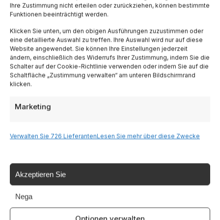
Ihre Zustimmung nicht erteilen oder zurückziehen, können bestimmte
Funktionen beeinträchtigt werden.
Lombardia
Klicken Sie unten, um den obigen Ausführungen zuzustimmen oder
eine detaillierte Auswahl zu treffen. Ihre Auswahl wird nur auf diese
Website angewendet. Sie können Ihre Einstellungen jederzeit
Trentino
ändern, einschließlich des Widerrufs Ihrer Zustimmung, indem Sie die
Schalter auf der Cookie-Richtlinie verwenden oder indem Sie auf die
Schaltfläche „Zustimmung verwalten“ am unteren Bildschirmrand
Piemonte
klicken.
Marketing
Liguria
Sardinien
Verwalten Sie 726 Lieferanten
Lesen Sie mehr über diese Zwecke
Tutte le Regioni →
Akzeptieren Sie
Nega
Destinazioni
Optionen verwalten