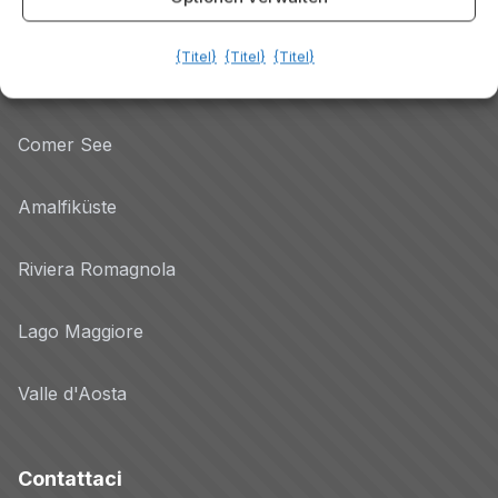
Gardasee
{Titel}
{Titel}
{Titel}
Dolomiten
Comer See
Amalfiküste
Riviera Romagnola
Lago Maggiore
Valle d'Aosta
Contattaci