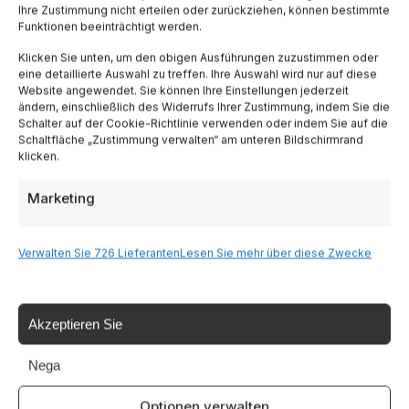
Ihre Zustimmung nicht erteilen oder zurückziehen, können bestimmte
Funktionen beeinträchtigt werden.
Lombardia
Klicken Sie unten, um den obigen Ausführungen zuzustimmen oder
eine detaillierte Auswahl zu treffen. Ihre Auswahl wird nur auf diese
Website angewendet. Sie können Ihre Einstellungen jederzeit
Trentino
ändern, einschließlich des Widerrufs Ihrer Zustimmung, indem Sie die
Schalter auf der Cookie-Richtlinie verwenden oder indem Sie auf die
Schaltfläche „Zustimmung verwalten“ am unteren Bildschirmrand
Piemonte
klicken.
Marketing
Liguria
Sardinien
Verwalten Sie 726 Lieferanten
Lesen Sie mehr über diese Zwecke
Tutte le Regioni →
Akzeptieren Sie
Nega
Destinazioni
Optionen verwalten