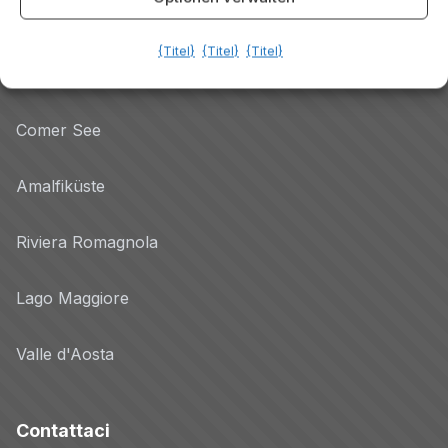
Gardasee
{Titel}
{Titel}
{Titel}
Dolomiten
Comer See
Amalfiküste
Riviera Romagnola
Lago Maggiore
Valle d'Aosta
Contattaci