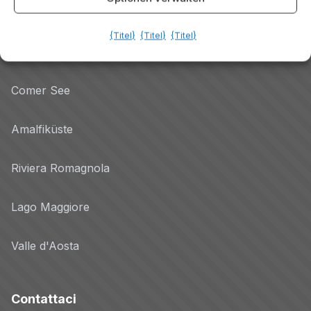
Gardasee
{Titel}
{Titel}
{Titel}
Dolomiten
Comer See
Amalfiküste
Riviera Romagnola
Lago Maggiore
Valle d'Aosta
Contattaci