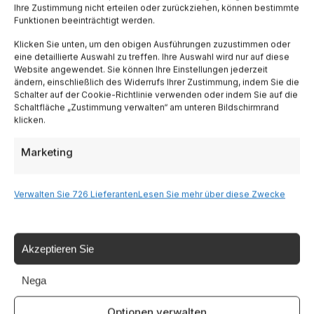
Ihre Zustimmung nicht erteilen oder zurückziehen, können bestimmte
Funktionen beeinträchtigt werden.
Lombardia
Klicken Sie unten, um den obigen Ausführungen zuzustimmen oder
eine detaillierte Auswahl zu treffen. Ihre Auswahl wird nur auf diese
Website angewendet. Sie können Ihre Einstellungen jederzeit
Trentino
ändern, einschließlich des Widerrufs Ihrer Zustimmung, indem Sie die
Schalter auf der Cookie-Richtlinie verwenden oder indem Sie auf die
Schaltfläche „Zustimmung verwalten“ am unteren Bildschirmrand
Piemonte
klicken.
Marketing
Liguria
Sardinien
Verwalten Sie 726 Lieferanten
Lesen Sie mehr über diese Zwecke
Tutte le Regioni →
Akzeptieren Sie
Nega
Destinazioni
Optionen verwalten