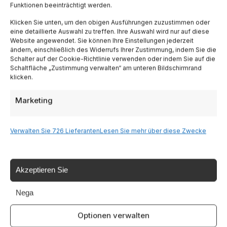
Funktionen beeinträchtigt werden.
Lombardia
Klicken Sie unten, um den obigen Ausführungen zuzustimmen oder
eine detaillierte Auswahl zu treffen. Ihre Auswahl wird nur auf diese
Trentino
Website angewendet. Sie können Ihre Einstellungen jederzeit
ändern, einschließlich des Widerrufs Ihrer Zustimmung, indem Sie die
Schalter auf der Cookie-Richtlinie verwenden oder indem Sie auf die
Piemonte
Schaltfläche „Zustimmung verwalten“ am unteren Bildschirmrand
klicken.
Liguria
Marketing
Sardinien
Verwalten Sie 726 Lieferanten
Lesen Sie mehr über diese Zwecke
Tutte le Regioni →
Akzeptieren Sie
Destinazioni
Nega
Optionen verwalten
Gardasee