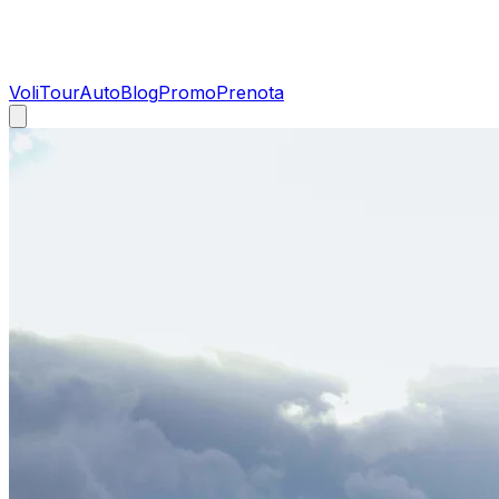
Voli
Tour
Auto
Blog
Promo
Prenota