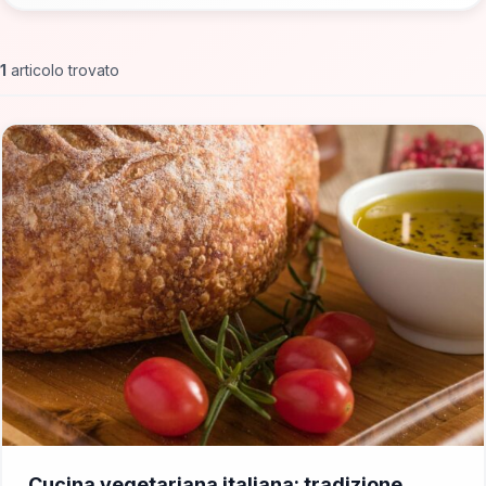
1
articolo trovato
📁 Cosa Mangiare
Cucina vegetariana italiana: tradizione,