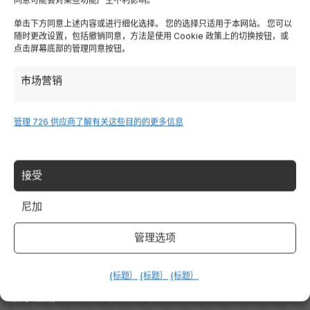
Lombardia
单击下方同意上述内容或进行细化选择。 您的选择只适用于本网站。 您可以
随时更改设置，包括撤销同意，方法是使用 Cookie 政策上的切换按钮，或
特伦蒂诺
点击屏幕底部的管理同意按钮。
市场营销
Piemonte
管理 726 供应商
了解有关这些目的的更多信息
Liguria
撒丁岛
接受
Tutte le Regioni →
尼加
管理选项
Destinazioni
{标题｝
{标题｝
{标题｝
加尔达湖