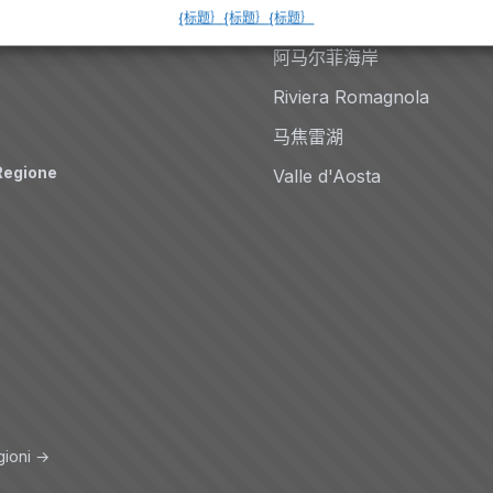
Auto
科莫湖
{标题｝
{标题｝
{标题｝
阿马尔菲海岸
Riviera Romagnola
马焦雷湖
Regione
Valle d'Aosta
gioni →