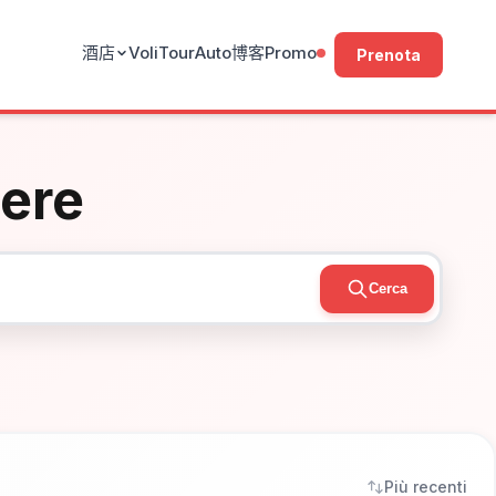
酒店
Voli
Tour
Auto
博客
Promo
Prenota
nere
Cerca
Più recenti