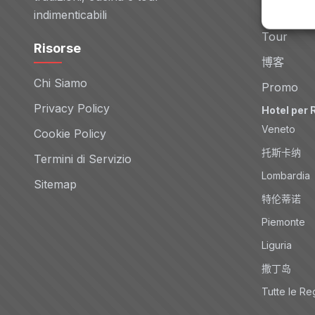
Noleggio 
indimenticabili
Tour
Risorse
博客
Chi Siamo
Promo
Privacy Policy
Hotel per 
Veneto
Cookie Policy
托斯卡纳
Termini di Servizio
Lombardia
Sitemap
特伦蒂诺
Piemonte
Liguria
撒丁岛
Tutte le Re