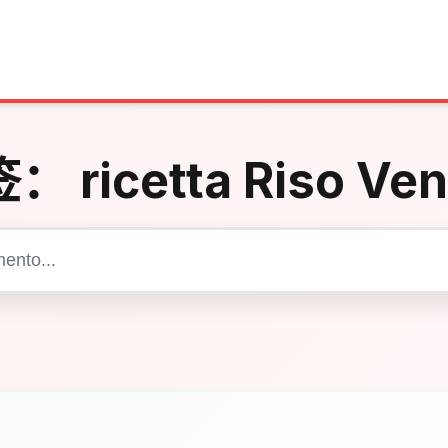
签：
ricetta Riso Ve
Cerca articoli