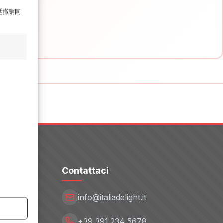
括撤销同
Contattaci
info@italiadelight.it
+39 391 234 5678