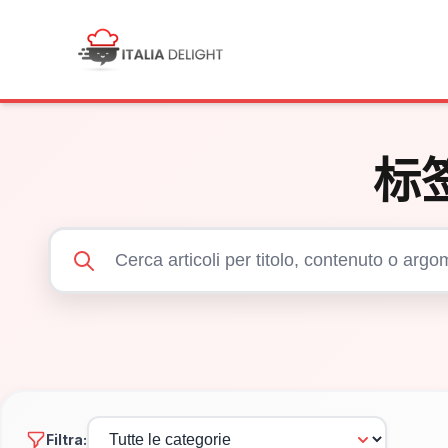
标
Filtra: