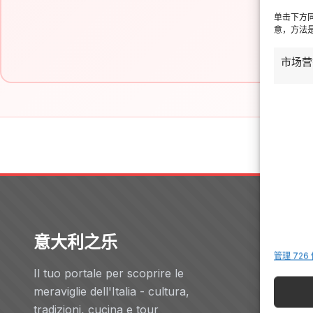
单击下方
意，方法是
市场营
意大利之乐
Servizi
管理 726
Il tuo portale per scoprire le
酒店
meraviglie dell'Italia - cultura,
Voli
tradizioni, cucina e tour