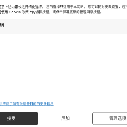
同意上述内容或进行细化选择。 您的选择只适用于本网站。 您可以随时更改设置，包
使用 Cookie 政策上的切换按钮，或点击屏幕底部的管理同意按钮。
Iscriviti
销
Destinazioni
 供应商
了解有关这些目的的更多信息
加尔达湖
管理选项
接受
尼加
多洛米蒂