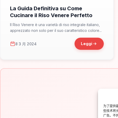
La Guida Definitiva su Come
Cucinare il Riso Venere Perfetto
Il Riso Venere è una varietà di riso integrale italiano,
apprezzato non solo per il suo caratteristico colore...
Leggi
8 3 月 2024
为了提供最
Is
些技术将
广告。不