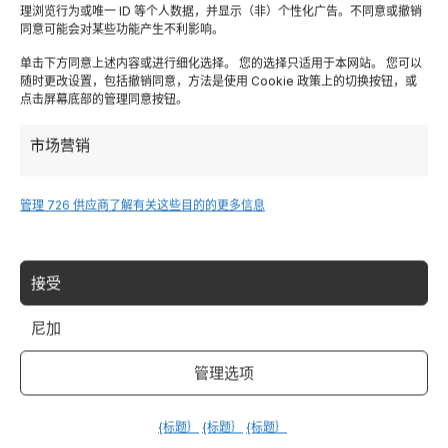
理浏览行为或唯一 ID 等个人数据，并显示（非）个性化广告。不同意或撤销
托斯卡纳
同意可能会对某些功能产生不利影响。
单击下方同意上述内容或进行细化选择。 您的选择只适用于本网站。 您可以
Lombardia
随时更改设置，包括撤销同意，方法是使用 Cookie 政策上的切换按钮，或
点击屏幕底部的管理同意按钮。
特伦蒂诺
市场营销
Piemonte
管理 726 供应商
了解有关这些目的的更多信息
Liguria
接受
撒丁岛
尼加
Tutte le Regioni →
管理选项
Destinazioni
{标题｝
{标题｝
{标题｝