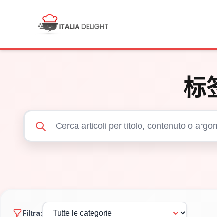
标
Filtra: