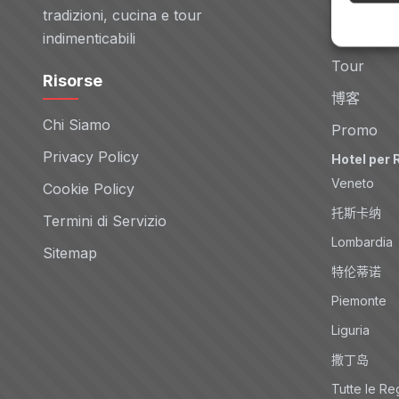
Voli
tradizioni, cucina e tour
Noleggio 
indimenticabili
Tour
Risorse
博客
Chi Siamo
Promo
Privacy Policy
Hotel per 
Veneto
Cookie Policy
托斯卡纳
Termini di Servizio
Lombardia
Sitemap
特伦蒂诺
Piemonte
Liguria
撒丁岛
Tutte le Re