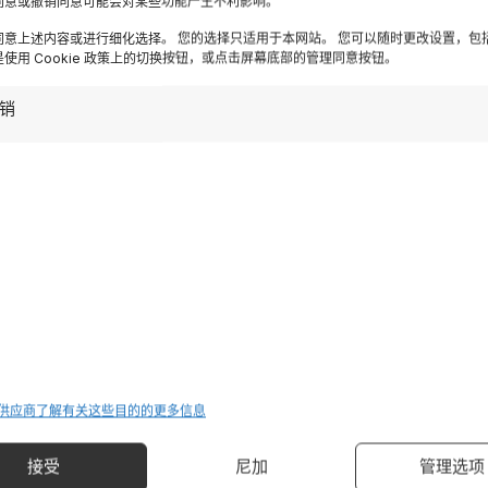
同意或撤销同意可能会对某些功能产生不利影响。
ispirazioni settimanali
同意上述内容或进行细化选择。 您的选择只适用于本网站。 您可以随时更改设置，包
使用 Cookie 政策上的切换按钮，或点击屏幕底部的管理同意按钮。
Iscriviti
销
Destinazioni
 供应商
了解有关这些目的的更多信息
加尔达湖
管理选项
接受
尼加