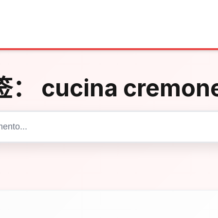
签：
cucina cremon
Cerca articoli