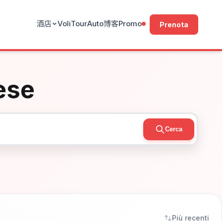
酒店
Voli
Tour
Auto
博客
Promo
Prenota
ese
Cerca
Più recenti