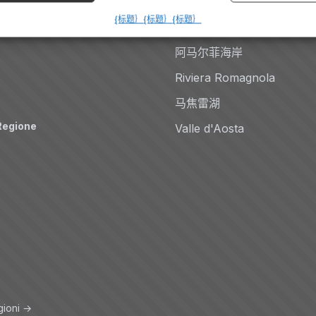
多洛米蒂
{标题｝
{标题｝
{标题｝
Auto
科莫湖
阿马尔菲海岸
Riviera Romagnola
马焦雷湖
Regione
Valle d'Aosta
gioni →