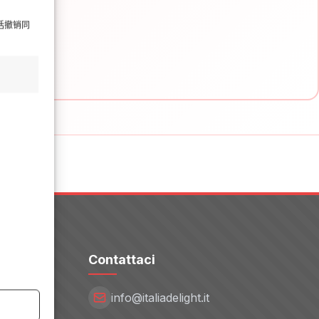
括撤销同
Contattaci
info@italiadelight.it