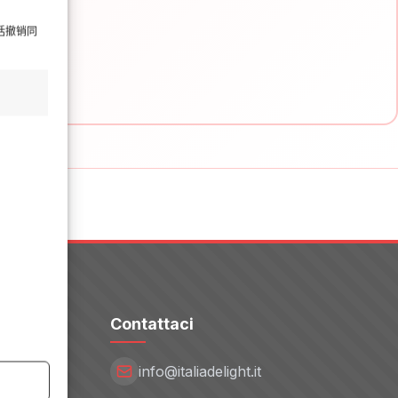
括撤销同
Contattaci
info@italiadelight.it