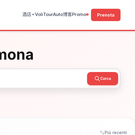
酒店
Voli
Tour
Auto
博客
Promo
Prenota
emona
Cerca
Più recenti