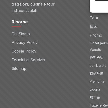
Voli
tradizioni, cucina e tour
Noleggio 
indimenticabili
Tour
Risorse
博客
Chi Siamo
Promo
Privacy Policy
Hotel per 
Veneto
Cookie Policy
托斯卡纳
Termini di Servizio
Lombardia
Sitemap
特伦蒂诺
Piemonte
Liguria
撒丁岛
Tutte le Re