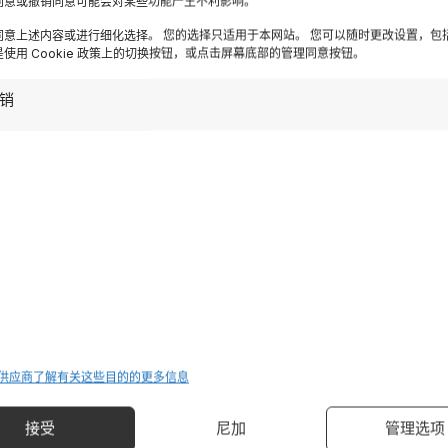
同意或撤销同意可能会对某些功能产生不利影响。
ispirazioni settimanali
同意上述内容或进行细化选择。 您的选择只适用于本网站。 您可以随时更改设置，包
使用 Cookie 政策上的切换按钮，或点击屏幕底部的管理同意按钮。
Iscriviti
销
Destinazioni
 供应商
了解有关这些目的的更多信息
加尔达湖
管理选项
接受
尼加