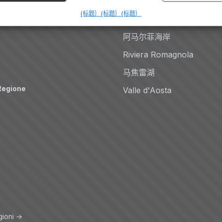
多洛米蒂
{标题｝
{标题｝
{标题｝
Auto
科莫湖
阿马尔菲海岸
Riviera Romagnola
马焦雷湖
Regione
Valle d'Aosta
gioni →