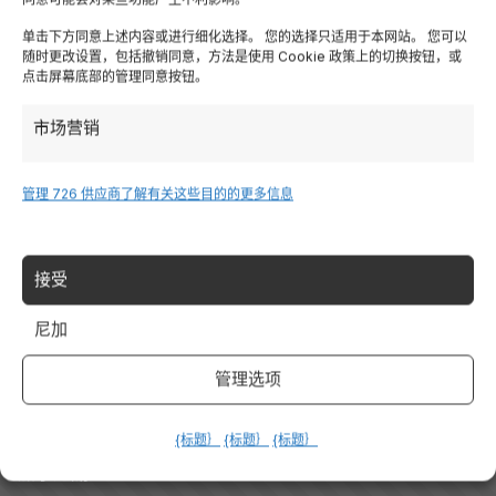
Lombardia
单击下方同意上述内容或进行细化选择。 您的选择只适用于本网站。 您可以
随时更改设置，包括撤销同意，方法是使用 Cookie 政策上的切换按钮，或
特伦蒂诺
点击屏幕底部的管理同意按钮。
市场营销
Piemonte
管理 726 供应商
了解有关这些目的的更多信息
Liguria
撒丁岛
接受
Tutte le Regioni →
尼加
管理选项
Destinazioni
{标题｝
{标题｝
{标题｝
加尔达湖