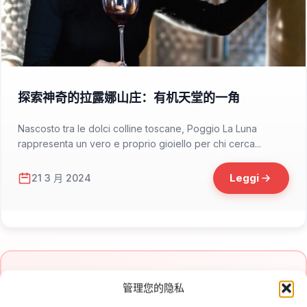
📁 Consigliati da Italia Delight
探索神奇的拉露娜山庄：有机天堂的一角
Nascosto tra le dolci colline toscane, Poggio La Luna
rappresenta un vero e proprio gioiello per chi cerca...
Leggi
21 3 月 2024
管理您的隐私
✉