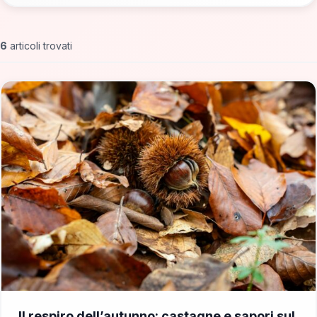
6
articoli trovati
📁 DOP e IGP
Il respiro dell’autunno: castagne e sapori sul