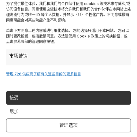
为了提供最佳体验，我们和我们的合作伙伴使用 cookies 等技术来存储和/或
访问设备信息。同意使用这些技术将允许我们和我们的合作伙伴在本网站上处
Resta aggiornato sull'Italia
理浏览行为或唯一 ID 等个人数据，并显示（非）个性化广告。不同意或撤销
同意可能会对某些功能产生不利影响。
Iscriviti alla newsletter per ricevere guide di viaggio,
offerte esclusive e ispirazioni settimanali
单击下方同意上述内容或进行细化选择。 您的选择只适用于本网站。 您可以
随时更改设置，包括撤销同意，方法是使用 Cookie 政策上的切换按钮，或
点击屏幕底部的管理同意按钮。
市场营销
Iscriviti
管理 726 供应商
了解有关这些目的的更多信息
接受
尼加
管理选项