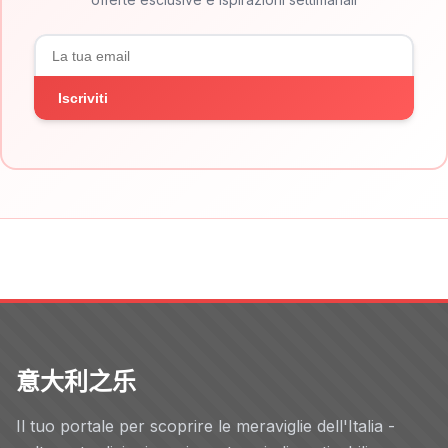
Iscriviti
意大利之乐
Il tuo portale per scoprire le meraviglie dell'Italia -