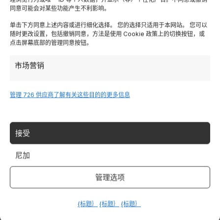
同意可能会对某些功能产生不利影响。
Lombardia
单击下方同意上述内容或进行细化选择。 您的选择只适用于本网站。 您可以
随时更改设置，包括撤销同意，方法是使用 Cookie 政策上的切换按钮，或
点击屏幕底部的管理同意按钮。
特伦蒂诺
市场营销
Piemonte
管理 726 供应商
了解有关这些目的的更多信息
Liguria
接受
撒丁岛
尼加
Tutte le Regioni →
管理选项
Destinazioni
{标题｝
{标题｝
{标题｝