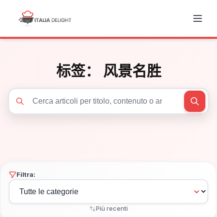
标签：
风景名胜
Cerca articoli
Filtra:
Più recenti