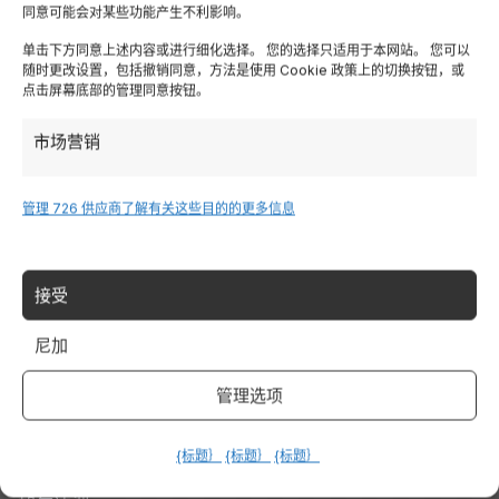
同意可能会对某些功能产生不利影响。
Lombardia
单击下方同意上述内容或进行细化选择。 您的选择只适用于本网站。 您可以
随时更改设置，包括撤销同意，方法是使用 Cookie 政策上的切换按钮，或
点击屏幕底部的管理同意按钮。
特伦蒂诺
市场营销
Piemonte
管理 726 供应商
了解有关这些目的的更多信息
Liguria
撒丁岛
接受
尼加
Tutte le Regioni →
管理选项
Destinazioni
{标题｝
{标题｝
{标题｝