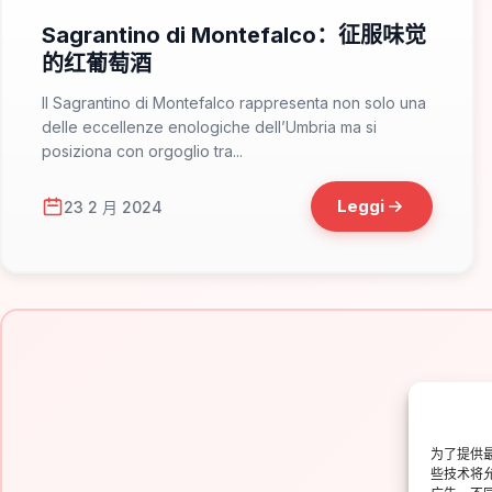
Sagrantino di Montefalco：征服味觉
的红葡萄酒
Il Sagrantino di Montefalco rappresenta non solo una
delle eccellenze enologiche dell’Umbria ma si
posiziona con orgoglio tra...
Leggi
23 2 月 2024
为了提供最
些技术将
Is