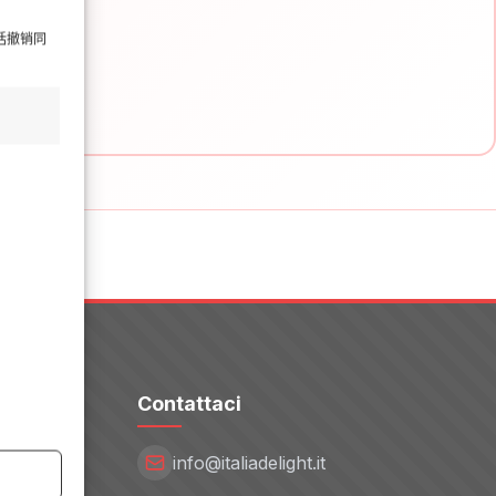
括撤销同
Contattaci
info@italiadelight.it