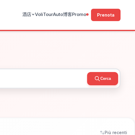
酒店
Voli
Tour
Auto
博客
Promo
Prenota
Cerca
Più recenti