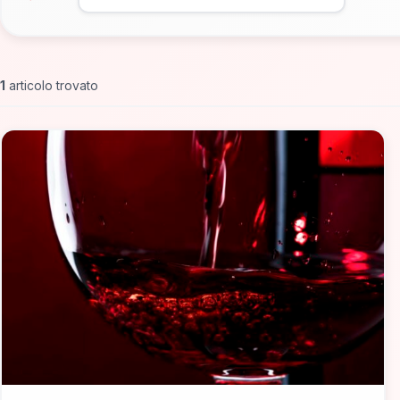
1
articolo trovato
📁 Dove Mangiare