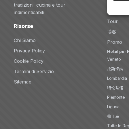
Voli
tradizioni, cucina e tour
Noleggio 
indimenticabili
Tour
Risorse
博客
Chi Siamo
Promo
Privacy Policy
Hotel per 
Veneto
Cookie Policy
托斯卡纳
Termini di Servizio
Lombardia
Sitemap
特伦蒂诺
Piemonte
Liguria
撒丁岛
Tutte le Re