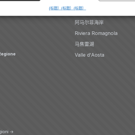
多洛米蒂
{标题｝
{标题｝
{标题｝
Auto
科莫湖
阿马尔菲海岸
Riviera Romagnola
马焦雷湖
Regione
Valle d'Aosta
gioni →