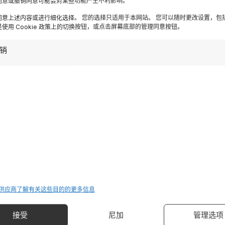
同意或撤销同意可能会对某些功能产生不利影响。
ispirazioni settimanali
同意上述内容或进行细化选择。 您的选择只适用于本网站。 您可以随时更改设置，包
使用 Cookie 政策上的切换按钮，或点击屏幕底部的管理同意按钮。
Iscriviti
销
Destinazioni
 供应商
了解有关这些目的的更多信息
加尔达湖
管理选项
接受
尼加