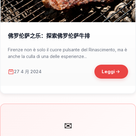
📁 Cosa Mangiare
佛罗伦萨之乐：探索佛罗伦萨牛排
Firenze non è solo il cuore pulsante del Rinascimento, ma è
anche la culla di una delle esperienze...
Leggi
27 4 月 2024
✉