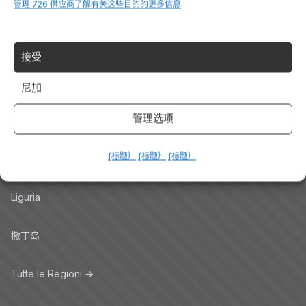
管理 726 供应商
了解有关这些目的的更多信息
Veneto
托斯卡纳
接受
Lombardia
尼加
管理选项
特伦蒂诺
{标题｝
{标题｝
{标题｝
Piemonte
Liguria
撒丁岛
Tutte le Regioni →