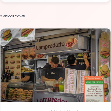
2
articoli trovati
📁 Cosa Mangiare