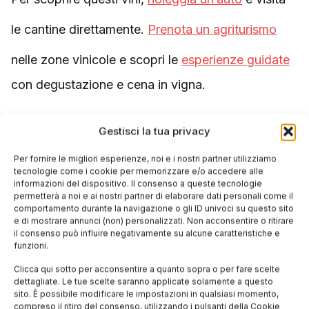
le cantine direttamente.
Prenota un agriturismo
nelle zone vinicole e scopri le
esperienze guidate
con degustazione e cena in vigna.
Gestisci la tua privacy
Tags:
Per fornire le migliori esperienze, noi e i nostri partner utilizziamo
,
,
,
,
Carricante
estate
Fiano
Grillo
tecnologie come i cookie per memorizzare e/o accedere alle
informazioni del dispositivo. Il consenso a queste tecnologie
,
,
,
permetterà a noi e ai nostri partner di elaborare dati personali come il
Ribolla Gialla
Timorasso
vini bianchi
comportamento durante la navigazione o gli ID univoci su questo sito
e di mostrare annunci (non) personalizzati. Non acconsentire o ritirare
vino orange
il consenso può influire negativamente su alcune caratteristiche e
funzioni.
Clicca qui sotto per acconsentire a quanto sopra o per fare scelte
Condividi questo articolo
dettagliate. Le tue scelte saranno applicate solamente a questo
sito. È possibile modificare le impostazioni in qualsiasi momento,
compreso il ritiro del consenso, utilizzando i pulsanti della Cookie