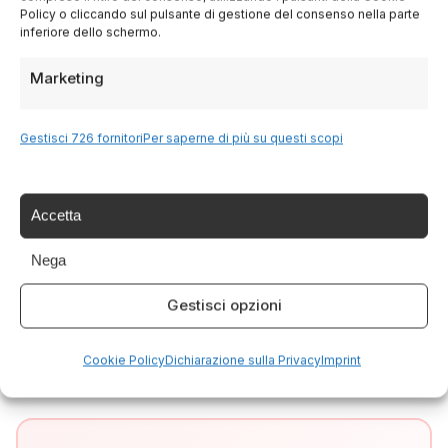
Facebook
Policy o cliccando sul pulsante di gestione del consenso nella parte
inferiore dello schermo.
Twitter
Marketing
LinkedIn
Gestisci 726 fornitori
Per saperne di più su questi scopi
WhatsApp
Accetta
SCRITTO DA
Nega
Italia Delight
Italia Delight è il tuo portale per scoprire le
Gestisci opzioni
meraviglie dell'Italia: cultura, tradizioni,
cucina e tour indimenticabili.
Cookie Policy
Dichiarazione sulla Privacy
Imprint