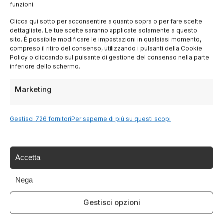
funzioni.
Lombardia
Clicca qui sotto per acconsentire a quanto sopra o per fare scelte
dettagliate. Le tue scelte saranno applicate solamente a questo
Trentino
sito. È possibile modificare le impostazioni in qualsiasi momento,
compreso il ritiro del consenso, utilizzando i pulsanti della Cookie
Policy o cliccando sul pulsante di gestione del consenso nella parte
Piemonte
inferiore dello schermo.
Marketing
Liguria
Sardegna
Gestisci 726 fornitori
Per saperne di più su questi scopi
Tutte le Regioni →
Accetta
Nega
Destinazioni
Gestisci opzioni
Lago di Garda