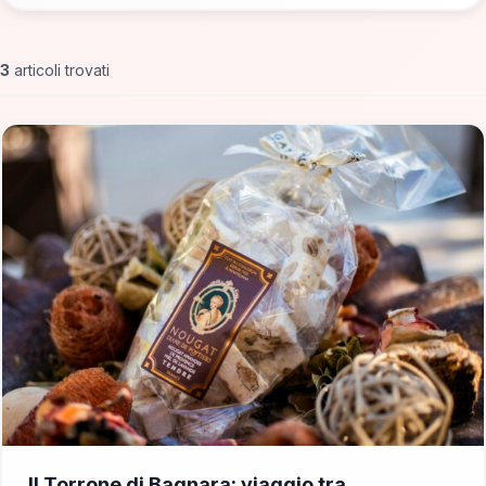
3
articoli trovati
📁 DOP e IGP
Il Torrone di Bagnara: viaggio tra