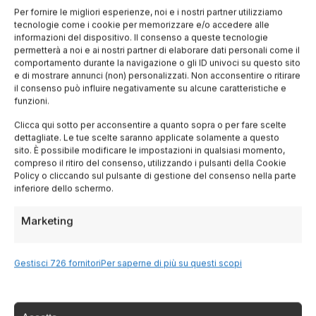
Cookie Policy
Per fornire le migliori esperienze, noi e i nostri partner utilizziamo
tecnologie come i cookie per memorizzare e/o accedere alle
informazioni del dispositivo. Il consenso a queste tecnologie
Termini di Servizio
permetterà a noi e ai nostri partner di elaborare dati personali come il
comportamento durante la navigazione o gli ID univoci su questo sito
e di mostrare annunci (non) personalizzati. Non acconsentire o ritirare
Sitemap
il consenso può influire negativamente su alcune caratteristiche e
funzioni.
Clicca qui sotto per acconsentire a quanto sopra o per fare scelte
Servizi
dettagliate. Le tue scelte saranno applicate solamente a questo
sito. È possibile modificare le impostazioni in qualsiasi momento,
compreso il ritiro del consenso, utilizzando i pulsanti della Cookie
Policy o cliccando sul pulsante di gestione del consenso nella parte
Hotel
inferiore dello schermo.
Voli
Marketing
Noleggio Auto
Gestisci 726 fornitori
Per saperne di più su questi scopi
Tour