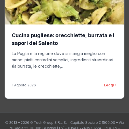
Cucina pugliese: orecchiette, burrata e i
sapori del Salento
La Puglia è la regione dove si mangia meglio con
meno: piatti contadini semplici, ingredienti straordinari
(la burrata, le orecchiette,...
1 Agosto 2026
Leggi
© 2013 – 2026 G Tech Group S.R.L.S. – Capitale Sociale € 1500,00 – Via
di Gagia 22, 38086 Giustino (TN) – P.IVA 02743570224 – REA TN –