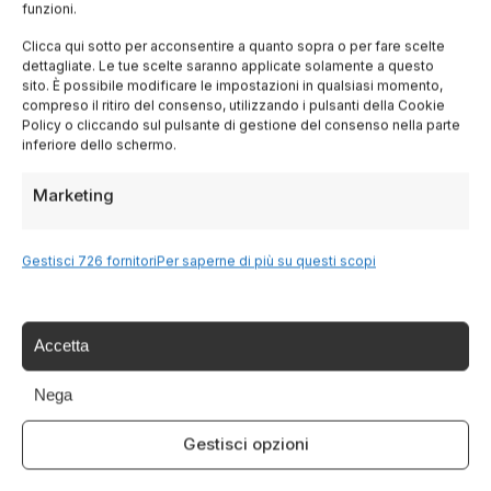
funzioni.
Lombardia
Clicca qui sotto per acconsentire a quanto sopra o per fare scelte
dettagliate. Le tue scelte saranno applicate solamente a questo
sito. È possibile modificare le impostazioni in qualsiasi momento,
Trentino
compreso il ritiro del consenso, utilizzando i pulsanti della Cookie
Policy o cliccando sul pulsante di gestione del consenso nella parte
inferiore dello schermo.
Piemonte
Marketing
Liguria
Gestisci 726 fornitori
Per saperne di più su questi scopi
Sardegna
Tutte le Regioni →
Accetta
Nega
Destinazioni
Gestisci opzioni