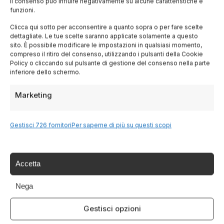
il consenso può influire negativamente su alcune caratteristiche e
funzioni.
Lombardia
Clicca qui sotto per acconsentire a quanto sopra o per fare scelte
dettagliate. Le tue scelte saranno applicate solamente a questo
sito. È possibile modificare le impostazioni in qualsiasi momento,
Trentino
compreso il ritiro del consenso, utilizzando i pulsanti della Cookie
Policy o cliccando sul pulsante di gestione del consenso nella parte
inferiore dello schermo.
Piemonte
Marketing
Liguria
Gestisci 726 fornitori
Per saperne di più su questi scopi
Sardegna
Tutte le Regioni →
Accetta
Nega
Destinazioni
Gestisci opzioni