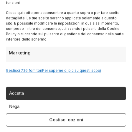
funzioni.
Lombardia
Clicca qui sotto per acconsentire a quanto sopra o per fare scelte
dettagliate. Le tue scelte saranno applicate solamente a questo
Trentino
sito. È possibile modificare le impostazioni in qualsiasi momento,
compreso il ritiro del consenso, utilizzando i pulsanti della Cookie
Policy o cliccando sul pulsante di gestione del consenso nella parte
Piemonte
inferiore dello schermo.
Marketing
Liguria
Sardegna
Gestisci 726 fornitori
Per saperne di più su questi scopi
Tutte le Regioni →
Accetta
Nega
Destinazioni
Gestisci opzioni
Lago di Garda