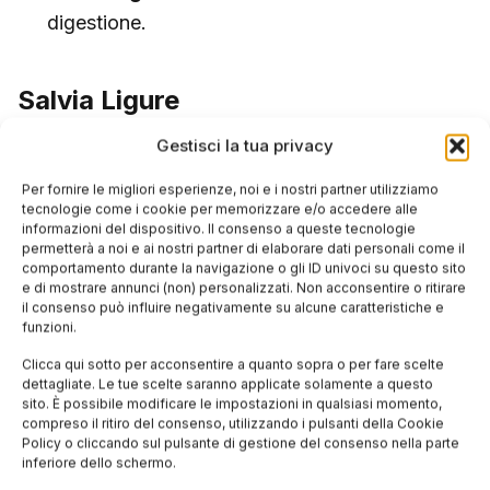
digestione.
Salvia Ligure
Gestisci la tua privacy
Fondamentale nei
tortelli burro e salvia
.
Per fornire le migliori esperienze, noi e i nostri partner utilizziamo
Ha effetti
depurativi e rilassanti
.
tecnologie come i cookie per memorizzare e/o accedere alle
informazioni del dispositivo. Il consenso a queste tecnologie
permetterà a noi e ai nostri partner di elaborare dati personali come il
comportamento durante la navigazione o gli ID univoci su questo sito
5. Come conservare e
e di mostrare annunci (non) personalizzati. Non acconsentire o ritirare
il consenso può influire negativamente su alcune caratteristiche e
acquistare spezie italiane di
funzioni.
Clicca qui sotto per acconsentire a quanto sopra o per fare scelte
qualità
dettagliate. Le tue scelte saranno applicate solamente a questo
sito. È possibile modificare le impostazioni in qualsiasi momento,
compreso il ritiro del consenso, utilizzando i pulsanti della Cookie
Policy o cliccando sul pulsante di gestione del consenso nella parte
Conservazione
inferiore dello schermo.