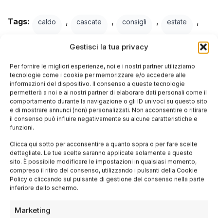
Tags:
,
,
,
,
caldo
cascate
consigli
estate
,
,
,
Gestisci la tua privacy
fiumi
Napoli sotterranea
notte
Per fornire le migliori esperienze, noi e i nostri partner utilizziamo
turismo sotterraneo
tecnologie come i cookie per memorizzare e/o accedere alle
informazioni del dispositivo. Il consenso a queste tecnologie
permetterà a noi e ai nostri partner di elaborare dati personali come il
comportamento durante la navigazione o gli ID univoci su questo sito
Condividi questo articolo
e di mostrare annunci (non) personalizzati. Non acconsentire o ritirare
il consenso può influire negativamente su alcune caratteristiche e
funzioni.
Facebook
Clicca qui sotto per acconsentire a quanto sopra o per fare scelte
Twitter
dettagliate. Le tue scelte saranno applicate solamente a questo
sito. È possibile modificare le impostazioni in qualsiasi momento,
compreso il ritiro del consenso, utilizzando i pulsanti della Cookie
LinkedIn
Policy o cliccando sul pulsante di gestione del consenso nella parte
inferiore dello schermo.
WhatsApp
Marketing