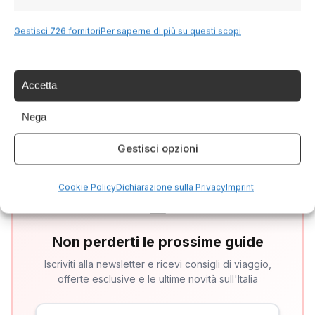
Gestisci 726 fornitori
Per saperne di più su questi scopi
SCRITTO DA
Italia Delight
Italia Delight è il tuo portale per scoprire le
Accetta
meraviglie dell'Italia: cultura, tradizioni,
cucina e tour indimenticabili.
Nega
Gestisci opzioni
Cookie Policy
Dichiarazione sulla Privacy
Imprint
✉
Non perderti le prossime guide
Iscriviti alla newsletter e ricevi consigli di viaggio,
offerte esclusive e le ultime novità sull'Italia