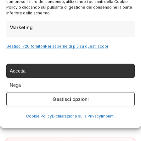
compreso il ritiro del consenso, utilizzando i pulsanti della Cookie
Policy o cliccando sul pulsante di gestione del consenso nella parte
Facebook
inferiore dello schermo.
Twitter
Marketing
LinkedIn
Gestisci 726 fornitori
Per saperne di più su questi scopi
WhatsApp
Accetta
SCRITTO DA
Nega
Italia Delight
Italia Delight è il tuo portale per scoprire le
Gestisci opzioni
meraviglie dell'Italia: cultura, tradizioni,
cucina e tour indimenticabili.
Cookie Policy
Dichiarazione sulla Privacy
Imprint