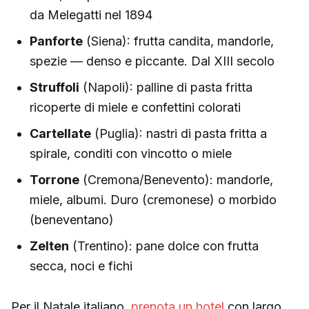
da Melegatti nel 1894
Panforte
(Siena): frutta candita, mandorle,
spezie — denso e piccante. Dal XIII secolo
Struffoli
(Napoli): palline di pasta fritta
ricoperte di miele e confettini colorati
Cartellate
(Puglia): nastri di pasta fritta a
spirale, conditi con vincotto o miele
Torrone
(Cremona/Benevento): mandorle,
miele, albumi. Duro (cremonese) o morbido
(beneventano)
Zelten
(Trentino): pane dolce con frutta
secca, noci e fichi
Per il Natale italiano,
prenota un hotel
con largo