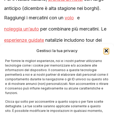
anticipo (dicembre è alta stagione nei borghi).
Raggiungi i mercatini con un
volo
e
noleggia un’auto
per combinare più mercatini. Le
esperienze guidate
natalizie includono tour dei
mercatini e degustazioni di dolci tradizionali.
Gestisci la tua privacy
Per fornire le migliori esperienze, noi e i nostri partner utilizziamo
tecnologie come i cookie per memorizzare e/o accedere alle
informazioni del dispositivo. Il consenso a queste tecnologie
permetterà a noi e ai nostri partner di elaborare dati personali come il
Tags:
,
,
,
Candelara
dolci
Gubbio
mercatini
comportamento durante la navigazione o gli ID univoci su questo sito
e di mostrare annunci (non) personalizzati. Non acconsentire o ritirare
il consenso può influire negativamente su alcune caratteristiche e
,
,
,
,
natale
pandoro
panettone
tradizioni
funzioni.
Clicca qui sotto per acconsentire a quanto sopra o per fare scelte
dettagliate. Le tue scelte saranno applicate solamente a questo
Condividi questo articolo
sito. È possibile modificare le impostazioni in qualsiasi momento,