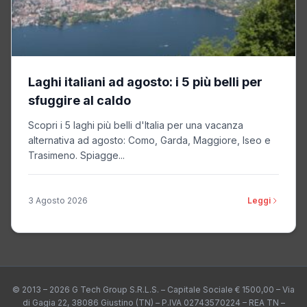
Laghi italiani ad agosto: i 5 più belli per
sfuggire al caldo
Scopri i 5 laghi più belli d'Italia per una vacanza
alternativa ad agosto: Como, Garda, Maggiore, Iseo e
Trasimeno. Spiagge...
3 Agosto 2026
Leggi
© 2013 – 2026 G Tech Group S.R.L.S. – Capitale Sociale € 1500,00 – Via
di Gagia 22, 38086 Giustino (TN) – P.IVA 02743570224 – REA TN –