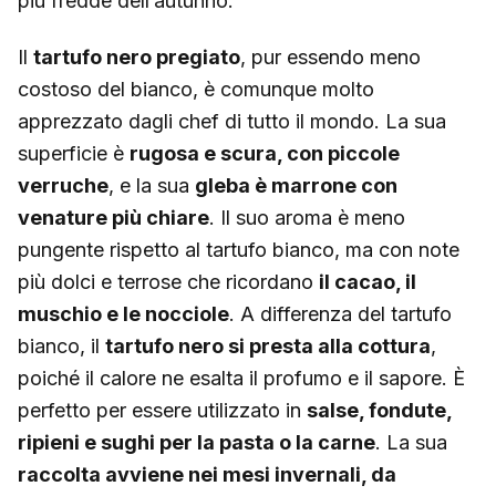
più fredde dell’autunno.
Il
tartufo nero pregiato
, pur essendo meno
costoso del bianco, è comunque molto
apprezzato dagli chef di tutto il mondo. La sua
superficie è
rugosa e scura, con piccole
verruche
, e la sua
gleba è marrone con
venature più chiare
. Il suo aroma è meno
pungente rispetto al tartufo bianco, ma con note
più dolci e terrose che ricordano
il cacao, il
muschio e le nocciole
. A differenza del tartufo
bianco, il
tartufo nero si presta alla cottura
,
poiché il calore ne esalta il profumo e il sapore. È
perfetto per essere utilizzato in
salse, fondute,
ripieni e sughi per la pasta o la carne
. La sua
raccolta avviene nei mesi invernali, da