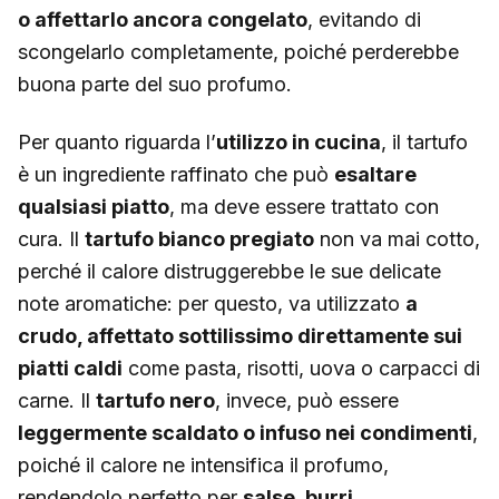
o affettarlo ancora congelato
, evitando di
scongelarlo completamente, poiché perderebbe
buona parte del suo profumo.
Per quanto riguarda l’
utilizzo in cucina
, il tartufo
è un ingrediente raffinato che può
esaltare
qualsiasi piatto
, ma deve essere trattato con
cura. Il
tartufo bianco pregiato
non va mai cotto,
perché il calore distruggerebbe le sue delicate
note aromatiche: per questo, va utilizzato
a
crudo, affettato sottilissimo direttamente sui
piatti caldi
come pasta, risotti, uova o carpacci di
carne. Il
tartufo nero
, invece, può essere
leggermente scaldato o infuso nei condimenti
,
poiché il calore ne intensifica il profumo,
rendendolo perfetto per
salse, burri