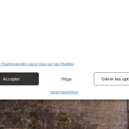
 fournisseurs
En savoir plus sur ces finalités
Gérer les op
Accepter
Néga
{titre}
{titre}
{titre}