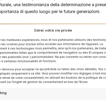
lturale, una testimonianza della determinazione a prese
importanza di questo luogo per le future generazioni.
Gérer votre vie privée
ir les meilleures expériences, nous et nos partenaires utilisons des technolo
e les cookies pour stocker et/ou accéder aux informations de l’appareil. Le
ent à ces technologies nous permettra, ainsi qu’à nos partenaires, de trait
ersonnelles telles que le comportement de navigation ou des ID uniques su
er des publicités (non-) personnalisées. Ne pas consentir ou retirer son co
e à certaines fonctionnalités et fonctions.
i-dessous pour accepter ce qui précède ou faites des choix détaillés. Vos c
pliqués uniquement à ce site. Vous pouvez modifier vos réglages à tout mo
e retrait de votre consentement, en utilisant les boutons de la politique de c
quant sur l’onglet de gestion du consentement en bas de l’écran.
ting