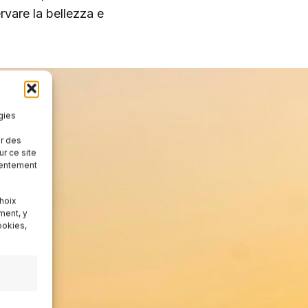
rvare la bellezza e
gies
er des
r ce site
nsentement
hoix
ment, y
ookies,