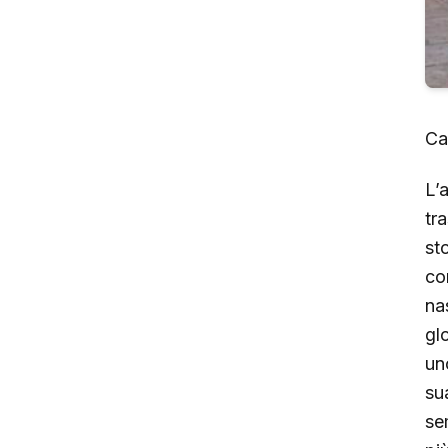
Ca
L’
tr
sto
co
na
gl
un
su
se