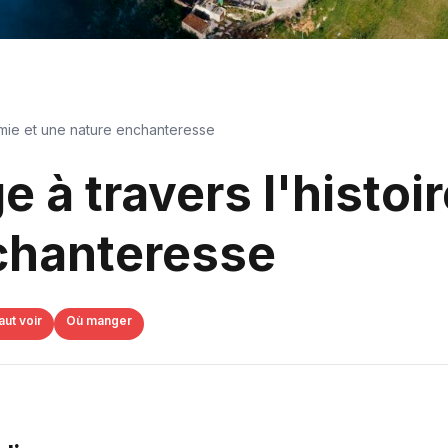
nomie et une nature enchanteresse
e à travers l'histoi
nchanteresse
aut voir
Où manger