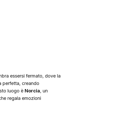
mbra essersi fermato, dove la
a perfetta, creando
esto luogo è
Norcia
, un
 che regala emozioni