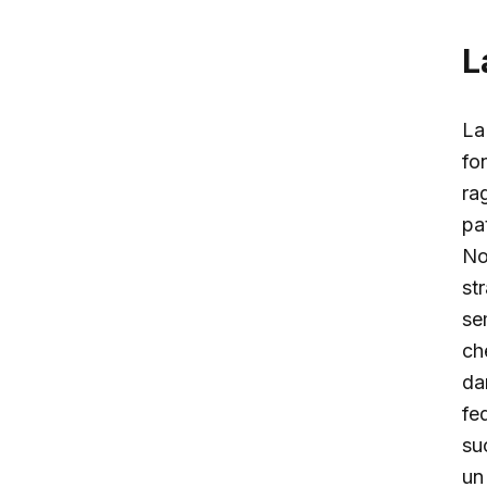
L
L
fo
ra
pa
No
st
se
ch
da
fe
su
un