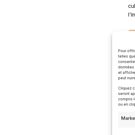
cu
l’
Pour offr
telles qu
consentem
données p
et affich
peut nuir
Cliquez c
seront ap
compris l
ou en cli
Marke