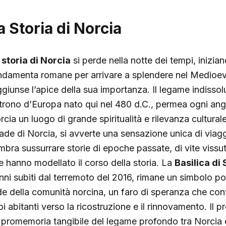
a Storia di Norcia
a
storia di Norcia
si perde nella notte dei tempi, inizian
ndamenta romane per arrivare a splendere nel Medioevo,
ggiunse l’apice della sua importanza. Il legame indisso
trono d’Europa nato qui nel 480 d.C., permea ogni ango
rcia un luogo di grande spiritualità e rilevanza cultura
rade di Norcia, si avverte una sensazione unica di viag
mbra sussurrare storie di epoche passate, di vite vissu
e hanno modellato il corso della storia. La
Basilica di
nni subiti dal terremoto del 2016, rimane un simbolo pot
de della comunità norcina, un faro di speranza che cont
oi abitanti verso la ricostruzione e il rinnovamento. Il 
 promemoria tangibile del legame profondo tra Norcia e