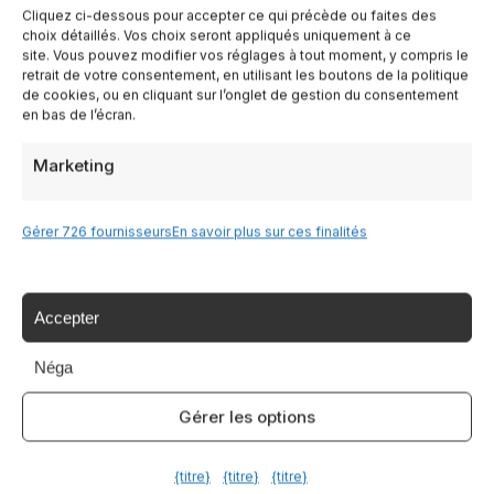
Cliquez ci-dessous pour accepter ce qui précède ou faites des
choix détaillés. Vos choix seront appliqués uniquement à ce
site. Vous pouvez modifier vos réglages à tout moment, y compris le
retrait de votre consentement, en utilisant les boutons de la politique
de cookies, ou en cliquant sur l’onglet de gestion du consentement
en bas de l’écran.
Articoli Correlati
Marketing
Gérer 726 fournisseurs
En savoir plus sur ces finalités
Accepter
Néga
Gérer les options
Où passer un week-end en Italie ? Voici
quelques idées
{titre}
{titre}
{titre}