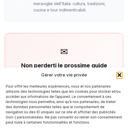
meraviglie dell'Italia: cultura, tradizioni,
cucina e tour indimenticabili.
✉
Non perderti le prossime guide
Iscriviti alla newsletter e ricevi consigli di viaggio,
Gérer votre vie privée
offerte esclusive e le ultime novità sull'Italia
Pour offrir les meilleures expériences, nous et nos partenaires
utilisons des technologies telles que les cookies pour stocker et/ou
accéder aux informations de l’appareil. Le consentement à ces
technologies nous permettra, ainsi qu’à nos partenaires, de traiter
des données personnelles telles que le comportement de
Iscriviti
navigation ou des ID uniques sur ce site et afficher des publicités
(non-) personnalisées. Ne pas consentir ou retirer son consentement
peut nuire à certaines fonctionnalités et fonctions.