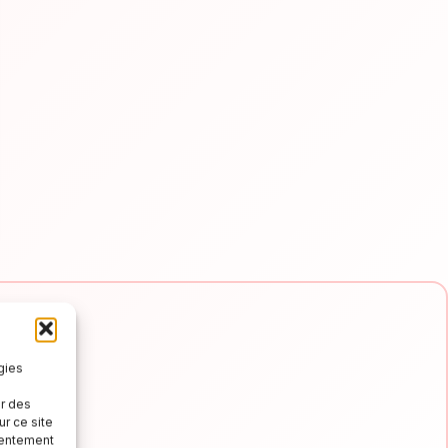
gies
er des
r ce site
e e
nsentement