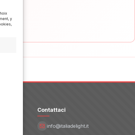
hoix
ment, y
ookies,
Contattaci
info@italiadelight.it