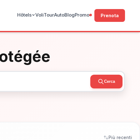
Hôtels
Voli
Tour
Auto
Blog
Promo
Prenota
rotégée
Cerca
Più recenti