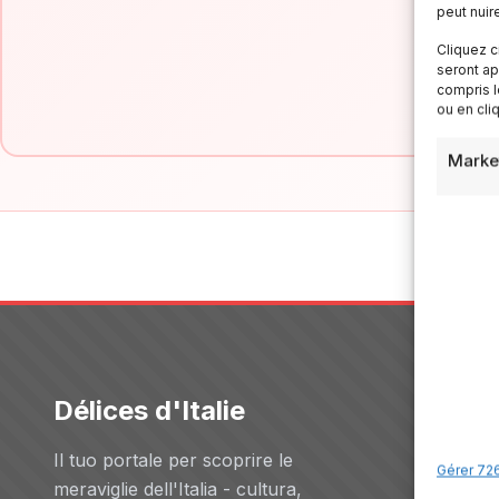
peut nuir
Cliquez c
seront ap
compris l
ou en cli
Marke
Délices d'Italie
Servizi
Il tuo portale per scoprire le
Hôtels
Gérer 726
meraviglie dell'Italia - cultura,