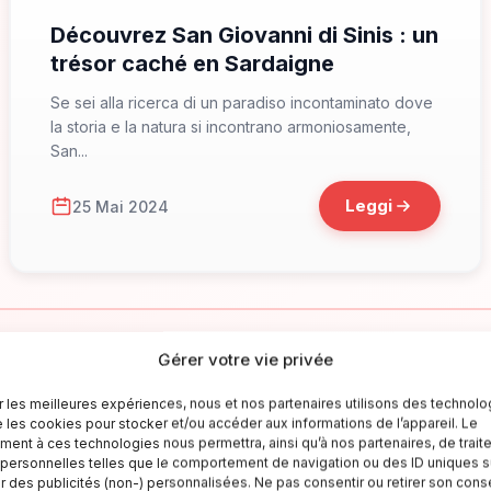
Découvrez San Giovanni di Sinis : un
trésor caché en Sardaigne
Se sei alla ricerca di un paradiso incontaminato dove
la storia e la natura si incontrano armoniosamente,
San...
Leggi
25 Mai 2024
Gérer votre vie privée
✉
ir les meilleures expériences, nous et nos partenaires utilisons des technolo
e les cookies pour stocker et/ou accéder aux informations de l’appareil. Le
Resta aggiornato sull'Italia
ent à ces technologies nous permettra, ainsi qu’à nos partenaires, de trait
ersonnelles telles que le comportement de navigation ou des ID uniques su
criviti alla newsletter per ricevere guide di viaggio, offerte esclusiv
er des publicités (non-) personnalisées. Ne pas consentir ou retirer son co