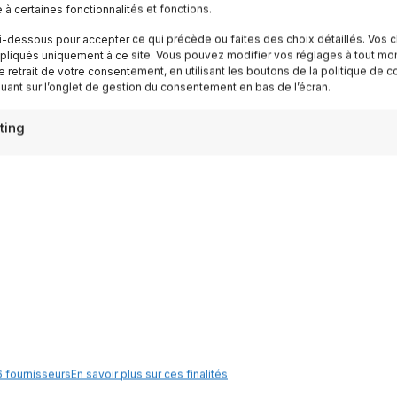
e à certaines fonctionnalités et fonctions.
ispirazioni settimanali
i-dessous pour accepter ce qui précède ou faites des choix détaillés. Vos c
pliqués uniquement à ce site. Vous pouvez modifier vos réglages à tout mo
Iscriviti
e retrait de votre consentement, en utilisant les boutons de la politique de c
quant sur l’onglet de gestion du consentement en bas de l’écran.
ting
Destinazioni
Lac de Garde
 fournisseurs
En savoir plus sur ces finalités