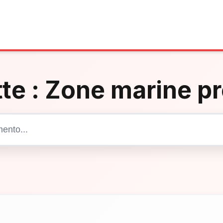
te :
Zone marine p
Cerca articoli