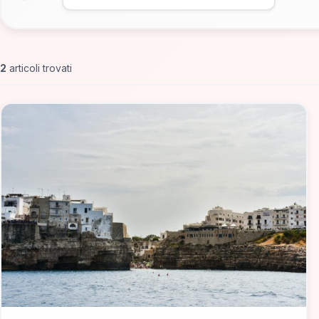
2
articoli trovati
📁 Cosa Mangiare