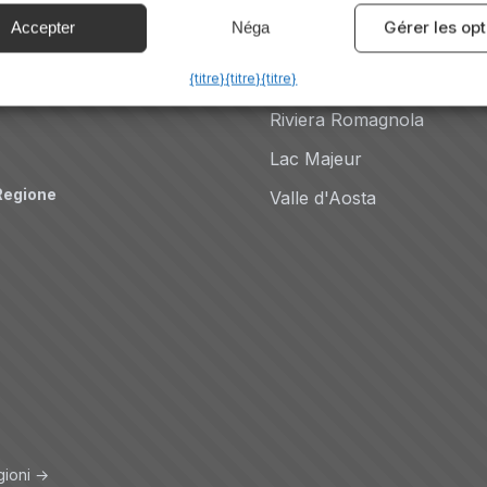
Dolomites
Gérer les op
Accepter
Néga
Auto
Lac de Côme
{titre}
{titre}
{titre}
Côte amalfitaine
Riviera Romagnola
Lac Majeur
Regione
Valle d'Aosta
gioni →