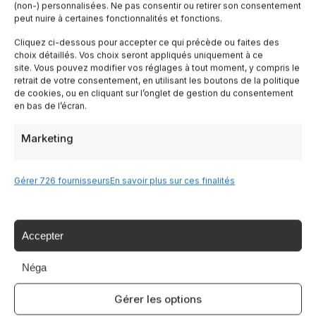
(non-) personnalisées. Ne pas consentir ou retirer son consentement
Toscane
peut nuire à certaines fonctionnalités et fonctions.
Cliquez ci-dessous pour accepter ce qui précède ou faites des
Lombardia
choix détaillés. Vos choix seront appliqués uniquement à ce
site. Vous pouvez modifier vos réglages à tout moment, y compris le
retrait de votre consentement, en utilisant les boutons de la politique
Trentin
de cookies, ou en cliquant sur l’onglet de gestion du consentement
en bas de l’écran.
Piemonte
Marketing
Liguria
Gérer 726 fournisseurs
En savoir plus sur ces finalités
Sardaigne
Accepter
Tutte le Regioni →
Néga
Gérer les options
Destinazioni