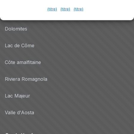
{titre}
{titre}
{titre}
Lac de Garde
Dolomites
Lac de Côme
Côte amalfitaine
Riviera Romagnola
Lac Majeur
Valle d'Aosta