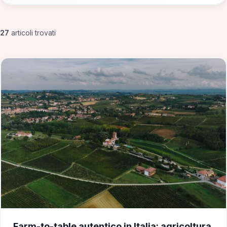
27
articoli trovati
📁 Cosa Mangiare
Farm-to-table autentico in Italia: agricoltura