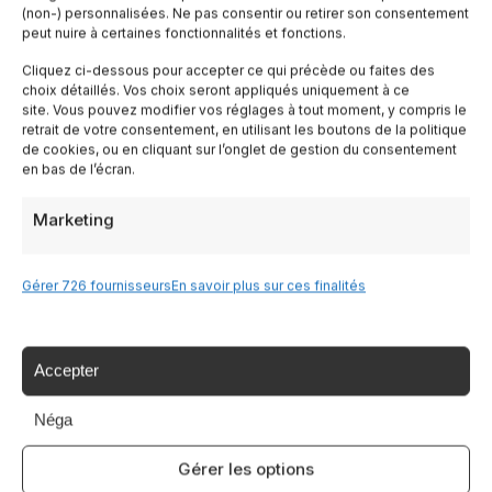
(non-) personnalisées. Ne pas consentir ou retirer son consentement
peut nuire à certaines fonctionnalités et fonctions.
Cliquez ci-dessous pour accepter ce qui précède ou faites des
choix détaillés. Vos choix seront appliqués uniquement à ce
site. Vous pouvez modifier vos réglages à tout moment, y compris le
retrait de votre consentement, en utilisant les boutons de la politique
de cookies, ou en cliquant sur l’onglet de gestion du consentement
en bas de l’écran.
📁 Cosa Vedere
Le sagre dell’estate in Italia: musica, cibo e
Marketing
tradizioni sotto le stelle
Da giugno a settembre l’Italia si anima di sagre: feste
Gérer 726 fournisseurs
En savoir plus sur ces finalités
paesane dedicate a un prodotto tipico, un piatto...
Leggi
21 Août 2024
Accepter
Néga
Gérer les options