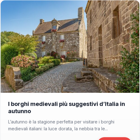
📁 Cosa Vedere
I borghi medievali più suggestivi d’Italia in
autunno
L’autunno è la stagione perfetta per visitare i borghi
medievali italiani: la luce dorata, la nebbia tra le...